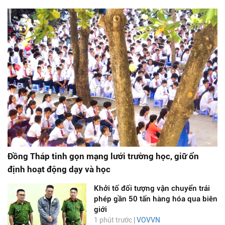
Đồng Tháp tinh gọn mạng lưới trường học, giữ ổn
định hoạt động dạy và học
Khởi tố đối tượng vận chuyển trái
phép gần 50 tấn hàng hóa qua biên
giới
1 phút trước |
VOVVN