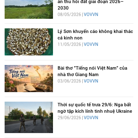
án thu hồi đất giai đoạn 2026–
2030
08/05/2026 |
VOVVN
Lý Sơn khuyến cáo không khai thác
cá kình non
11/05/2026 |
VOVVN
Bài thơ "Tiếng nói Việt Nam" của
nhà thơ Giang Nam
03/06/2026 |
VOVVN
Thời sự quốc tế trưa 29/6: Nga bất
ngờ tập kích lính tinh nhuệ Ukraine
29/06/2026 |
VOVVN