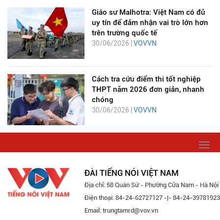
Giáo sư Malhotra: Việt Nam có đủ
uy tín để đảm nhận vai trò lớn hơn
trên trường quốc tế
30/06/2026 |
VOVVN
Cách tra cứu điểm thi tốt nghiệp
THPT năm 2026 đơn giản, nhanh
chóng
30/06/2026 |
VOVVN
Togg
navi
ĐÀI TIẾNG NÓI VIỆT NAM
Địa chỉ: 58 Quán Sứ - Phường Cửa Nam - Hà Nội
Điện thoại: 84-24-62727127 -|- 84-24-39781923
Email: trungtamrd@vov.vn