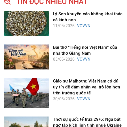
TIN ĐỌC NHIỀU NHẤT
Lý Sơn khuyến cáo không khai thác
cá kình non
11/05/2026 |
VOVVN
Bài thơ "Tiếng nói Việt Nam" của
nhà thơ Giang Nam
03/06/2026 |
VOVVN
Giáo sư Malhotra: Việt Nam có đủ
uy tín để đảm nhận vai trò lớn hơn
trên trường quốc tế
30/06/2026 |
VOVVN
Thời sự quốc tế trưa 29/6: Nga bất
ngờ tập kích lính tinh nhuệ Ukraine