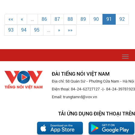
««
«
…
86
87
88
89
90
91
92
93
94
95
…
»
»»
Togg
navi
ĐÀI TIẾNG NÓI VIỆT NAM
Địa chỉ: 58 Quán Sứ - Phường Cửa Nam - Hà Nội
Điện thoại: 84-24-62727127 -|- 84-24-39781923
Email: trungtamrd@vov.vn
TẢI ỨNG DỤNG ĐIỆN THOẠI TRÊN