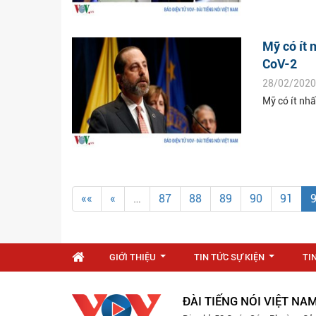
Mỹ có ít 
CoV-2
28/02/2020
Mỹ có ít nh
««
«
…
87
88
89
90
91
GIỚI THIỆU
TIN TỨC SỰ KIỆN
TI
...
...
ĐÀI TIẾNG NÓI VIỆT NA