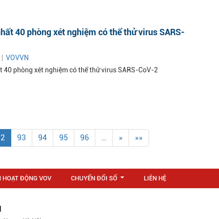
nhất 40 phòng xét nghiệm có thể thử virus SARS-
 |
VOVVN
ất 40 phòng xét nghiệm có thể thử virus SARS-CoV-2
92
93
94
95
96
…
»
»»
N HOẠT ĐỘNG VOV
CHUYỂN ĐỔI SỐ
LIÊN HỆ
...
M