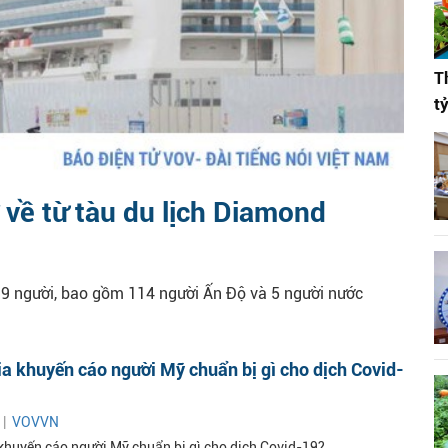
T
t
 về từ tàu du lịch Diamond
19 người, bao gồm 114 người Ấn Độ và 5 người nước
a khuyến cáo người Mỹ chuẩn bị gì cho dịch Covid-
 |
VOVVN
khuyến cáo người Mỹ chuẩn bị gì cho dịch Covid-19?