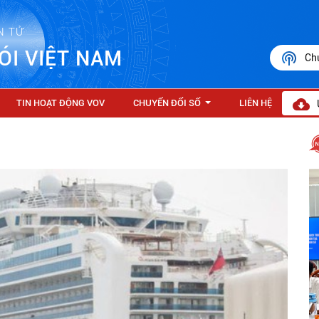
N TỬ
ÓI VIỆT NAM
Ch
TIN HOẠT ĐỘNG VOV
CHUYỂN ĐỔI SỐ
LIÊN HỆ
...