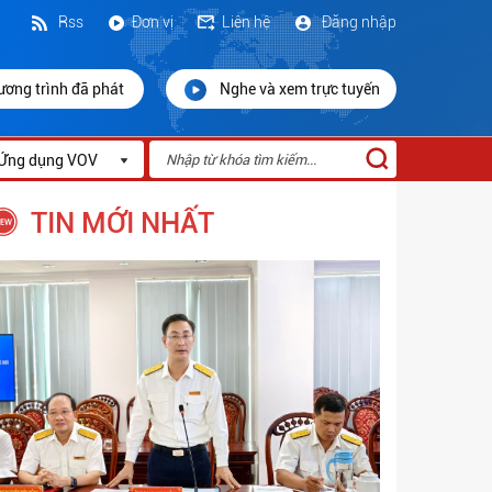
Rss
Đơn vị
Liên hệ
Đăng nhập
ương trình đã phát
Nghe và xem trực tuyến
Ứng dụng VOV
TIN MỚI NHẤT