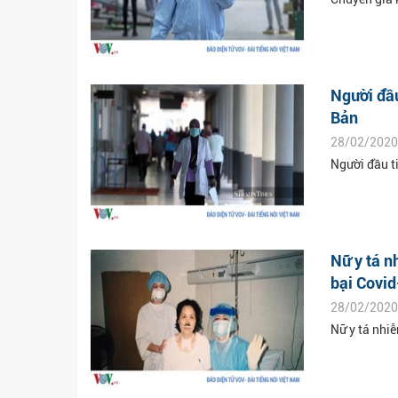
Người đầu
Bản
28/02/2020
Người đầu t
Nữ y tá 
bại Covi
28/02/2020
Nữ y tá nhi