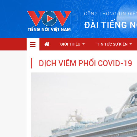
CỔNG THÔNG TIN ĐIỆ
ĐÀI TIẾNG N
GIỚI THIỆU
TIN TỨC SỰ KIỆN
...
...
DỊCH VIÊM PHỔI COVID-19