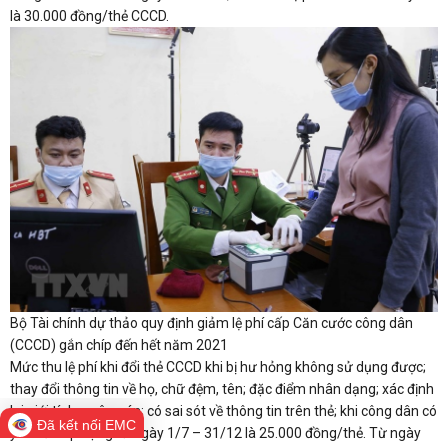
là 30.000 đồng/thẻ CCCD.
Bộ Tài chính dự thảo quy định giảm lệ phí cấp Căn cước công dân
(CCCD) gắn chíp đến hết năm 2021
Mức thu lệ phí khi đổi thẻ CCCD khi bị hư hỏng không sử dụng được;
thay đổi thông tin về họ, chữ đệm, tên; đặc điểm nhân dạng; xác định
lại giới tính, quê quán; có sai sót về thông tin trên thẻ; khi công dân có
Đã kết nối EMC
yêu cầu áp dụng từ ngày 1/7 – 31/12 là 25.000 đồng/thẻ. Từ ngày