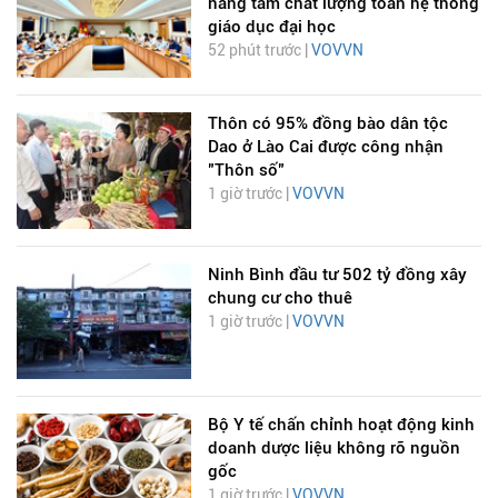
nâng tầm chất lượng toàn hệ thống
giáo dục đại học
52 phút trước |
VOVVN
Thôn có 95% đồng bào dân tộc
Dao ở Lào Cai được công nhận
"Thôn số"
1 giờ trước |
VOVVN
Ninh Bình đầu tư 502 tỷ đồng xây
chung cư cho thuê
1 giờ trước |
VOVVN
Bộ Y tế chấn chỉnh hoạt động kinh
doanh dược liệu không rõ nguồn
gốc
1 giờ trước |
VOVVN