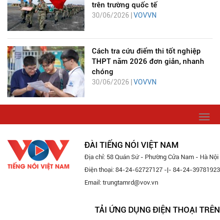
trên trường quốc tế
30/06/2026 |
VOVVN
Cách tra cứu điểm thi tốt nghiệp
THPT năm 2026 đơn giản, nhanh
chóng
30/06/2026 |
VOVVN
Togg
navi
ĐÀI TIẾNG NÓI VIỆT NAM
Địa chỉ: 58 Quán Sứ - Phường Cửa Nam - Hà Nội
Điện thoại: 84-24-62727127 -|- 84-24-39781923
Email: trungtamrd@vov.vn
TẢI ỨNG DỤNG ĐIỆN THOẠI TRÊN