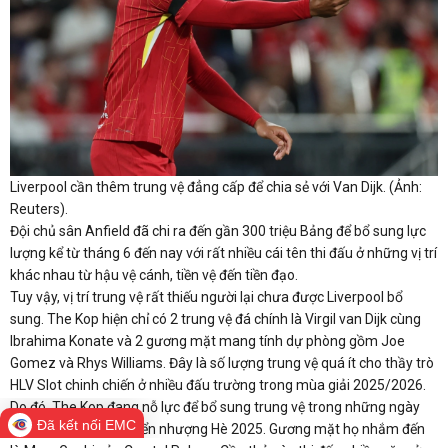
Liverpool cần thêm trung vệ đẳng cấp để chia sẻ với Van Dijk. (Ảnh:
Reuters).
Đội chủ sân Anfield đã chi ra đến gần 300 triệu Bảng để bổ sung lực
lượng kể từ tháng 6 đến nay với rất nhiều cái tên thi đấu ở những vị trí
khác nhau từ hậu vệ cánh, tiền vệ đến tiền đạo.
Tuy vậy, vị trí trung vệ rất thiếu người lại chưa được Liverpool bổ
sung. The Kop hiện chỉ có 2 trung vệ đá chính là Virgil van Dijk cùng
Ibrahima Konate và 2 gương mặt mang tính dự phòng gồm Joe
Gomez và Rhys Williams. Đây là số lượng trung vệ quá ít cho thầy trò
HLV Slot chinh chiến ở nhiều đấu trường trong mùa giải 2025/2026.
Do đó, The Kop đang nỗ lực để bổ sung trung vệ trong những ngày
Đã kết nối EMC
tiếp theo của kỳ chuyển nhượng Hè 2025. Gương mặt họ nhắm đến