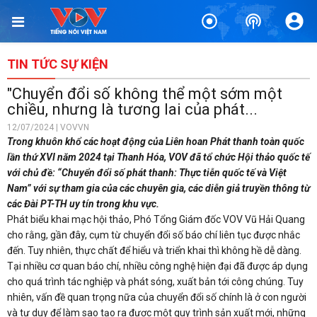
TIN TỨC SỰ KIỆN
"Chuyển đổi số không thể một sớm một
chiều, nhưng là tương lai của phát...
12/07/2024 | VOVVN
Trong khuôn khổ các hoạt động của Liên hoan Phát thanh toàn quốc
lần thứ XVI năm 2024 tại Thanh Hóa, VOV đã tổ chức Hội thảo quốc tế
với chủ đề: “Chuyển đổi số phát thanh: Thực tiễn quốc tế và Việt
Nam” với sự tham gia của các chuyên gia, các diễn giả truyền thông từ
các Đài PT-TH uy tín trong khu vực.
Phát biểu khai mạc hội thảo, Phó Tổng Giám đốc VOV Vũ Hải Quang
cho rằng, gần đây, cụm từ chuyển đổi số báo chí liên tục được nhắc
đến. Tuy nhiên, thực chất để hiểu và triển khai thì không hề dễ dàng.
Tại nhiều cơ quan báo chí, nhiều công nghệ hiện đại đã được áp dụng
cho quá trình tác nghiệp và phát sóng, xuất bản tới công chúng. Tuy
nhiên, vấn đề quan trọng nữa của chuyển đổi số chính là ở con người
và tư duy để làm sao tạo ra được một quy trình sản xuất mới, những