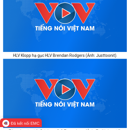
HLV Klopp hạ gục HLV Brendan Rodgers (Ảnh: Justtoonit).
Đã kết nối EMC