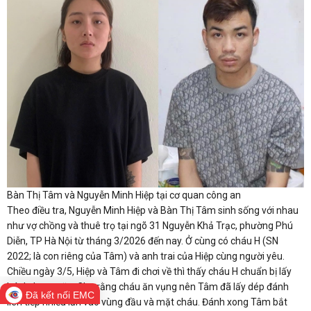
Bàn Thị Tâm và Nguyễn Minh Hiệp tại cơ quan công an
Theo điều tra, Nguyễn Minh Hiệp và Bàn Thị Tâm sinh sống với nhau
như vợ chồng và thuê trọ tại ngõ 31 Nguyễn Khả Trạc, phường Phú
Diễn, TP Hà Nội từ tháng 3/2026 đến nay. Ở cùng có cháu H (SN
2022; là con riêng của Tâm) và anh trai của Hiệp cùng người yêu.
​Chiều ngày 3/5, Hiệp và Tâm đi chơi về thì thấy cháu H chuẩn bị lấy
bánh, kẹo ra ăn. Cho rằng cháu ăn vụng nên Tâm đã lấy dép đánh
Đã kết nối EMC
liên tiếp nhiều lần vào vùng đầu và mặt cháu. Đánh xong Tâm bắt