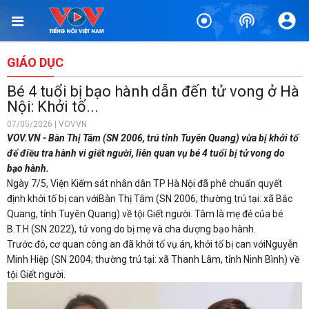
GIÁO DỤC
Bé 4 tuổi bị bạo hành dẫn đến tử vong ở Hà
Nội: Khởi tố...
07/05/2026 | VOVVN
VOV.VN - Bàn Thị Tâm (SN 2006, trú tỉnh Tuyên Quang) vừa bị khởi tố
để điều tra hành vi giết người, liên quan vụ bé 4 tuổi bị tử vong do
bạo hành.
Ngày 7/5, Viện Kiểm sát nhân dân TP Hà Nội đã phê chuẩn quyết
định khởi tố bị can vớiBàn Thị Tâm (SN 2006; thường trú tại: xã Bắc
Quang, tỉnh Tuyên Quang) về tội Giết người. Tâm là mẹ đẻ của bé
B.T.H (SN 2022), tử vong do bị mẹ và cha dượng bạo hành.
Trước đó, cơ quan công an đã khởi tố vụ án, khởi tố bị can vớiNguyễn
Minh Hiệp (SN 2004; thường trú tại: xã Thanh Lâm, tỉnh Ninh Bình) về
tội Giết người.