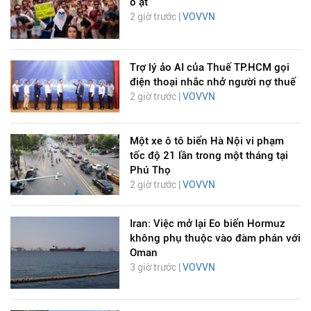
ồ ạt
2 giờ trước |
VOVVN
Trợ lý ảo AI của Thuế TP.HCM gọi
điện thoại nhắc nhở người nợ thuế
2 giờ trước |
VOVVN
Một xe ô tô biển Hà Nội vi phạm
tốc độ 21 lần trong một tháng tại
Phú Thọ
2 giờ trước |
VOVVN
Iran: Việc mở lại Eo biển Hormuz
không phụ thuộc vào đàm phán với
Oman
3 giờ trước |
VOVVN