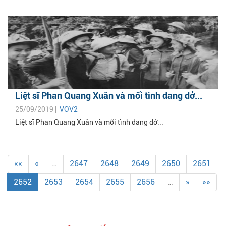
Liệt sĩ Phan Quang Xuân và mối tình dang dở...
25/09/2019 |
VOV2
Liệt sĩ Phan Quang Xuân và mối tình dang dở...
««
«
…
2647
2648
2649
2650
2651
2652
2653
2654
2655
2656
…
»
»»