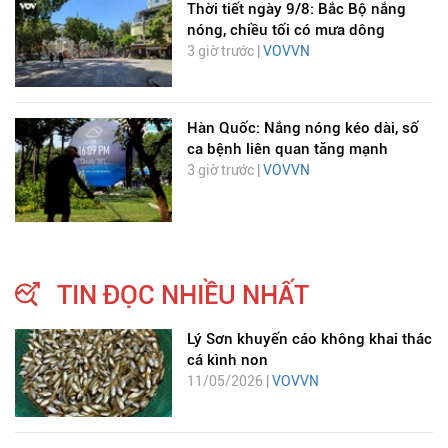
Thời tiết ngày 9/8: Bắc Bộ nắng
nóng, chiều tối có mưa dông
3 giờ trước |
VOVVN
Hàn Quốc: Nắng nóng kéo dài, số
ca bệnh liên quan tăng mạnh
3 giờ trước |
VOVVN
TIN ĐỌC NHIỀU NHẤT
Lý Sơn khuyến cáo không khai thác
cá kình non
11/05/2026 |
VOVVN