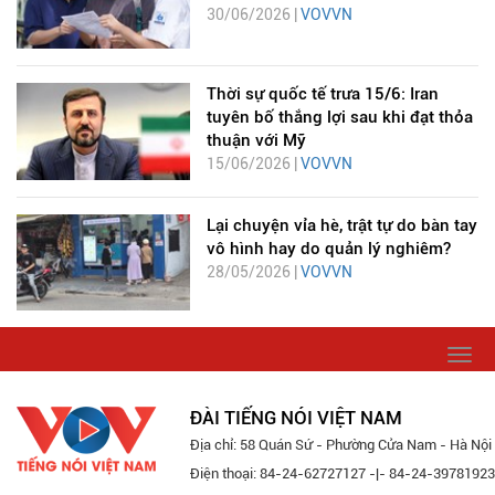
30/06/2026 |
VOVVN
Thời sự quốc tế trưa 15/6: Iran
tuyên bố thắng lợi sau khi đạt thỏa
thuận với Mỹ
15/06/2026 |
VOVVN
Lại chuyện vỉa hè, trật tự do bàn tay
vô hình hay do quản lý nghiêm?
28/05/2026 |
VOVVN
Togg
navi
ĐÀI TIẾNG NÓI VIỆT NAM
Địa chỉ: 58 Quán Sứ - Phường Cửa Nam - Hà Nội
Điện thoại: 84-24-62727127 -|- 84-24-39781923