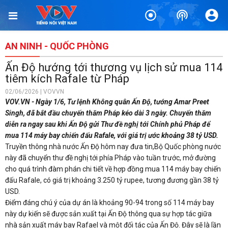
AN NINH - QUỐC PHÒNG
Ấn Độ hướng tới thương vụ lịch sử mua 114
tiêm kích Rafale từ Pháp
02/06/2026 | VOVVN
VOV.VN - Ngày 1/6, Tư lệnh Không quân Ấn Độ, tướng Amar Preet
Singh, đã bắt đầu chuyến thăm Pháp kéo dài 3 ngày. Chuyến thăm
diễn ra ngay sau khi Ấn Độ gửi Thư đề nghị tới Chính phủ Pháp để
mua 114 máy bay chiến đấu Rafale, với giá trị ước khoảng 38 tỷ USD.
Truyền thông nhà nước Ấn Độ hôm nay đưa tin,Bộ Quốc phòng nước
này đã chuyển thư đề nghị tới phía Pháp vào tuần trước, mở đường
cho quá trình đàm phán chi tiết về hợp đồng mua 114 máy bay chiến
đấu Rafale, có giá trị khoảng 3.250 tỷ rupee, tương đương gần 38 tỷ
USD.
Điểm đáng chú ý của dự án là khoảng 90-94 trong số 114 máy bay
này dự kiến sẽ được sản xuất tại Ấn Độ thông qua sự hợp tác giữa
nhà sản xuất máy bay Rafael và một đối tác của Ấn Độ. Đây sẽ là lần