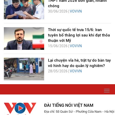
THPT năm 2026 đơn giản, nhanh
chóng
30/06/2026 |
VOVVN
Thời sự quốc tế trưa 15/6: Iran
tuyên bố thắng lợi sau khi đạt thỏa
thuận với Mỹ
15/06/2026 |
VOVVN
Lại chuyện vỉa hè, trật tự do bàn tay
vô hình hay do quản lý nghiêm?
28/05/2026 |
VOVVN
Togg
navi
ĐÀI TIẾNG NÓI VIỆT NAM
Địa chỉ: 58 Quán Sứ - Phường Cửa Nam - Hà Nội