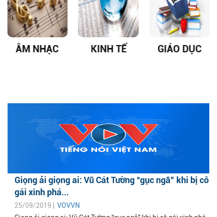
ÂM NHẠC
KINH TẾ
GIÁO DỤC
Giọng ải giọng ai: Vũ Cát Tường “gục ngã” khi bị cô
gái xinh phá...
25/09/2019 |
VOVVN