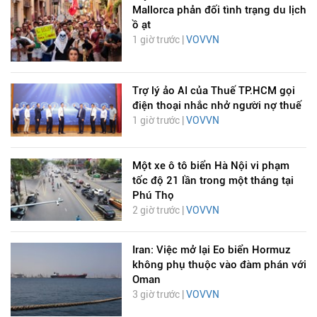
Mallorca phản đối tình trạng du lịch
ồ ạt
1 giờ trước |
VOVVN
Trợ lý ảo AI của Thuế TP.HCM gọi
điện thoại nhắc nhở người nợ thuế
1 giờ trước |
VOVVN
Một xe ô tô biển Hà Nội vi phạm
tốc độ 21 lần trong một tháng tại
Phú Thọ
2 giờ trước |
VOVVN
Iran: Việc mở lại Eo biển Hormuz
không phụ thuộc vào đàm phán với
Oman
3 giờ trước |
VOVVN