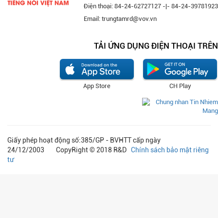
Điện thoại: 84-24-62727127 -|- 84-24-39781923
Email: trungtamrd@vov.vn
TẢI ỨNG DỤNG ĐIỆN THOẠI TRÊN
App Store
CH Play
Giấy phép hoạt động số:385/GP - BVHTT cấp ngày
24/12/2003 CopyRight © 2018 R&D
Chính sách bảo mật riêng
tư