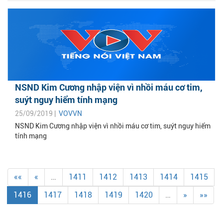
NSND Kim Cương nhập viện vì nhồi máu cơ tim,
suýt nguy hiểm tính mạng
25/09/2019 |
VOVVN
NSND Kim Cương nhập viện vì nhồi máu cơ tim, suýt nguy hiểm
tính mạng
««
«
…
1411
1412
1413
1414
1415
1416
1417
1418
1419
1420
…
»
»»