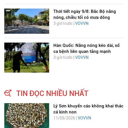
Thời tiết ngày 9/8: Bắc Bộ nắng
nóng, chiều tối có mưa dông
3 giờ trước |
VOVVN
Hàn Quốc: Nắng nóng kéo dài, số
ca bệnh liên quan tăng mạnh
3 giờ trước |
VOVVN
TIN ĐỌC NHIỀU NHẤT
Lý Sơn khuyến cáo không khai thác
cá kình non
11/05/2026 |
VOVVN