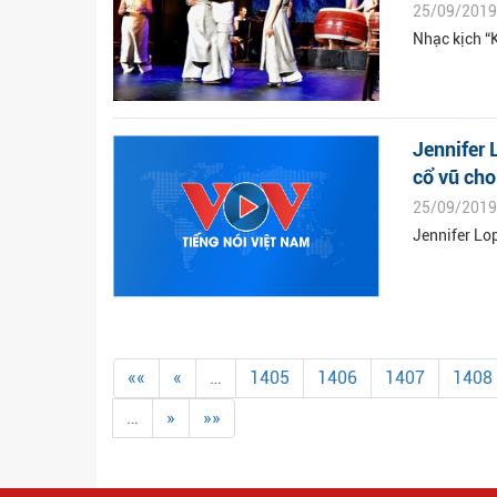
25/09/2019
Nhạc kịch “
Jennifer 
cổ vũ cho.
25/09/2019
Jennifer Lo
««
«
…
1405
1406
1407
1408
…
»
»»