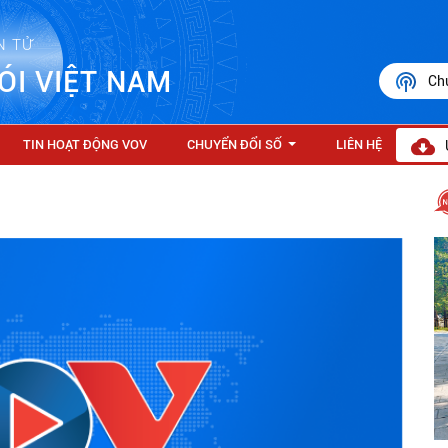
N TỬ
ÓI VIỆT NAM
Ch
TIN HOẠT ĐỘNG VOV
CHUYỂN ĐỔI SỐ
LIÊN HỆ
...