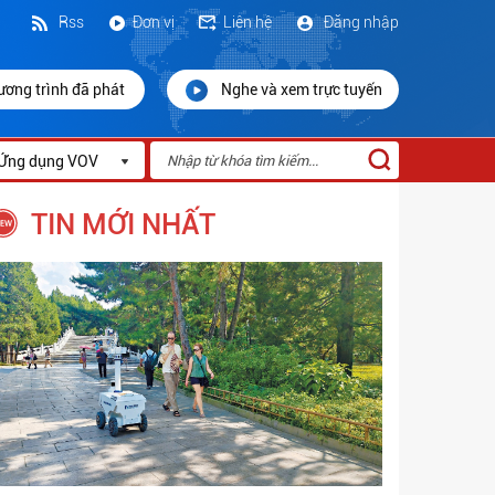
Rss
Đơn vị
Liên hệ
Đăng nhập
ương trình đã phát
Nghe và xem trực tuyến
Ứng dụng VOV
TIN MỚI NHẤT