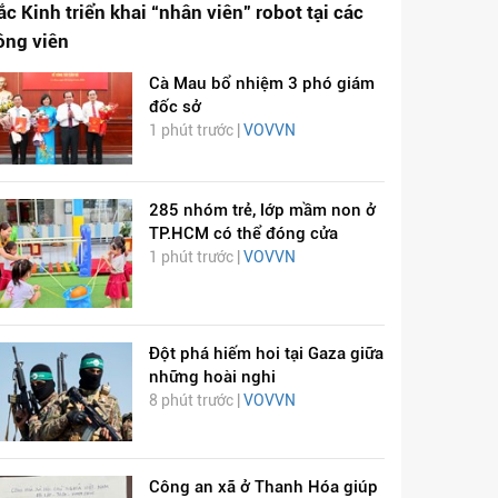
ắc Kinh triển khai “nhân viên” robot tại các
ông viên
Cà Mau bổ nhiệm 3 phó giám
đốc sở
1 phút trước |
VOVVN
285 nhóm trẻ, lớp mầm non ở
TP.HCM có thể đóng cửa
1 phút trước |
VOVVN
Đột phá hiếm hoi tại Gaza giữa
những hoài nghi
8 phút trước |
VOVVN
Công an xã ở Thanh Hóa giúp