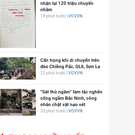
nhận lại 120 triệu chuyển
nhầm
14 phút trước |
VOVVN
Cẩn trọng khi di chuyển trên
đèo Chiềng Pấc, QL6, Sơn La
ỊCH VIÊM PHỔI COVID-
HÁT LÊN VIỆT NAM
22 phút trước |
VOVVN
19
"Sát thủ ngầm" làm tắc nghẽn
cống ngầm Bắc Ninh, công
nhân chật vật nạo vét
33 phút trước |
VOVVN