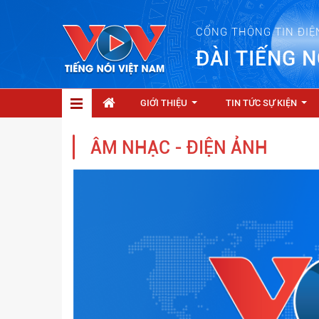
CỔNG THÔNG TIN ĐIỆ
ĐÀI TIẾNG N
GIỚI THIỆU
TIN TỨC SỰ KIỆN
...
...
ÂM NHẠC - ĐIỆN ẢNH