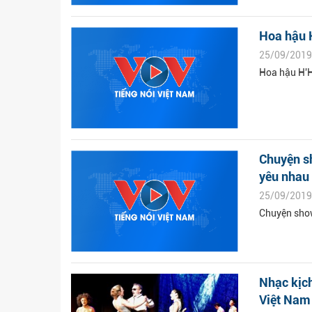
Hoa hậu H
25/09/2019
Hoa hậu H'H
Chuyện s
yêu nhau
25/09/2019
Chuyện show
Nhạc kịch
Việt Nam