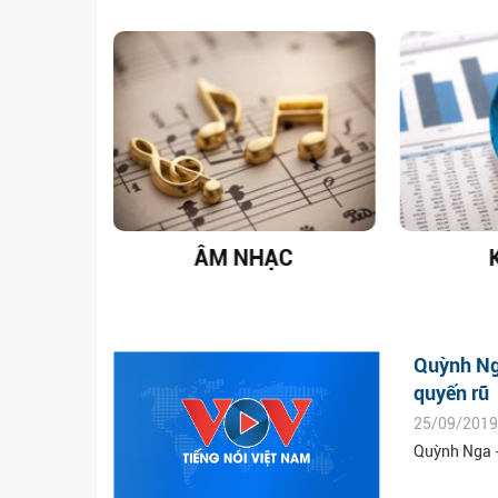
T NAM
ÂM NHẠC
Quỳnh Nga
quyến rũ
25/09/2019
Quỳnh Nga -