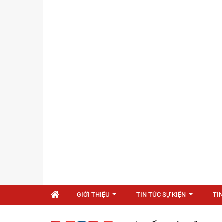
GIỚI THIỆU
TIN TỨC SỰ KIỆN
TI
...
...