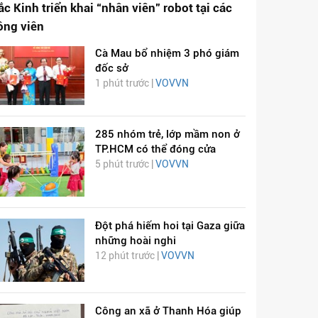
ắc Kinh triển khai “nhân viên” robot tại các
ông viên
Cà Mau bổ nhiệm 3 phó giám
đốc sở
1 phút trước |
VOVVN
285 nhóm trẻ, lớp mầm non ở
TP.HCM có thể đóng cửa
ỊCH VIÊM PHỔI COVID-
HÁT LÊN VIỆT NAM
5 phút trước |
VOVVN
19
Đột phá hiếm hoi tại Gaza giữa
những hoài nghi
12 phút trước |
VOVVN
Công an xã ở Thanh Hóa giúp