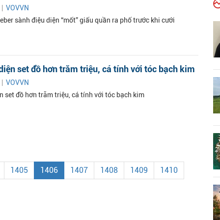
 |
VOVVN
eber sành điệu diện “mốt” giấu quần ra phố trước khi cưới
ện set đồ hơn trăm triệu, cá tính với tóc bạch kim
 |
VOVVN
set đồ hơn trăm triệu, cá tính với tóc bạch kim
1405
1406
1407
1408
1409
1410