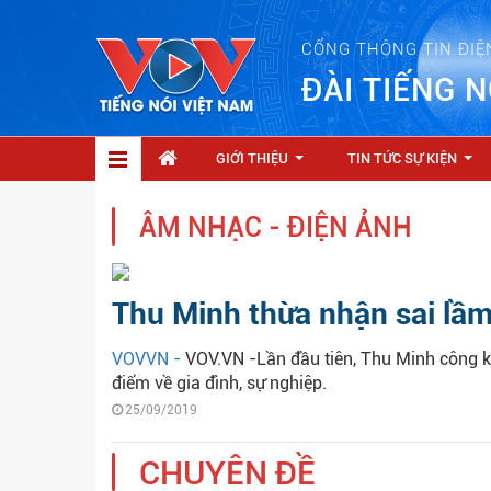
CỔNG THÔNG TIN ĐIỆ
ĐÀI TIẾNG N
GIỚI THIỆU
TIN TỨC SỰ KIỆN
...
...
ÂM NHẠC - ĐIỆN ẢNH
Thu Minh thừa nhận sai lầm
VOVVN -
VOV.VN -Lần đầu tiên, Thu Minh công kh
điểm về gia đình, sự nghiệp.
25/09/2019
CHUYÊN ĐỀ