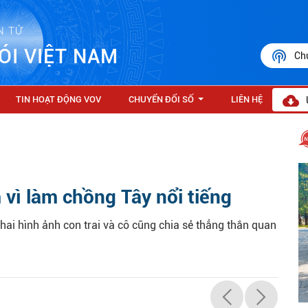
N TỬ
ÓI VIỆT NAM
Ch
TIN HOẠT ĐỘNG VOV
CHUYỂN ĐỔI SỐ
LIÊN HỆ
...
 vì làm chồng Tây nổi tiếng
ai hình ảnh con trai và cô cũng chia sẻ thẳng thắn quan