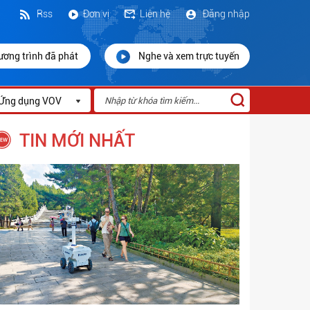
Rss
Đơn vị
Liên hệ
Đăng nhập
ương trình đã phát
Nghe và xem trực tuyến
Ứng dụng VOV
TIN MỚI NHẤT