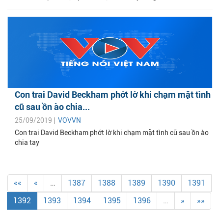
Con trai David Beckham phớt lờ khi chạm mặt tình
cũ sau ồn ào chia...
25/09/2019 |
VOVVN
Con trai David Beckham phớt lờ khi chạm mặt tình cũ sau ồn ào
chia tay
««
«
…
1387
1388
1389
1390
1391
1392
1393
1394
1395
1396
…
»
»»