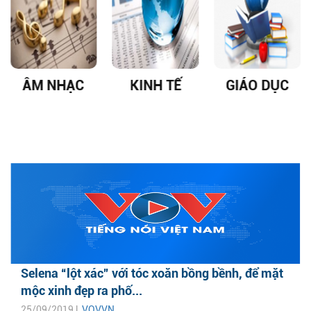
ÂM NHẠC
KINH TẾ
GIÁO DỤC
Selena “lột xác” với tóc xoăn bồng bềnh, để mặt
mộc xinh đẹp ra phố...
25/09/2019 |
VOVVN