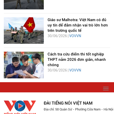
Giáo sư Malhotra: Việt Nam có đủ
uy tín để đảm nhận vai trò lớn hơn
trên trường quốc tế
30/06/2026 |
VOVVN
Cách tra cứu điểm thi tốt nghiệp
THPT năm 2026 đơn giản, nhanh
chóng
30/06/2026 |
VOVVN
Togg
navi
ĐÀI TIẾNG NÓI VIỆT NAM
Địa chỉ: 58 Quán Sứ - Phường Cửa Nam - Hà Nội