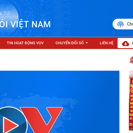
N TỬ
ÓI VIỆT NAM
Ch
TIN HOẠT ĐỘNG VOV
CHUYỂN ĐỔI SỐ
LIÊN HỆ
...