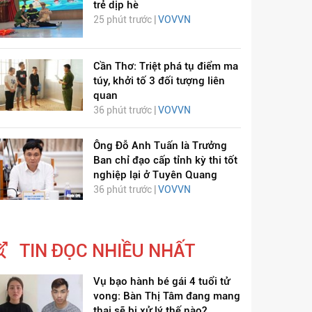
trẻ dịp hè
25 phút trước |
VOVVN
Cần Thơ: Triệt phá tụ điểm ma
túy, khởi tố 3 đối tượng liên
quan
36 phút trước |
VOVVN
Ông Đỗ Anh Tuấn là Trưởng
ỊCH VIÊM PHỔI COVID-
HÁT LÊN VIỆT NAM
Ban chỉ đạo cấp tỉnh kỳ thi tốt
19
nghiệp lại ở Tuyên Quang
36 phút trước |
VOVVN
TIN ĐỌC NHIỀU NHẤT
Vụ bạo hành bé gái 4 tuổi tử
vong: Bàn Thị Tâm đang mang
thai sẽ bị xử lý thế nào?