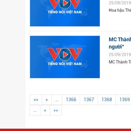
25/09/2019
Hoa hậu Thế
MC Thành 
người“
25/09/2019
MC Thành Tr
««
«
…
1366
1367
1368
1369
…
»
»»