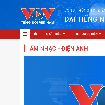
CỔNG THÔNG TIN ĐIỆ
ĐÀI TIẾNG N
GIỚI THIỆU
TIN TỨC SỰ KIỆN
...
...
ÂM NHẠC - ĐIỆN ẢNH