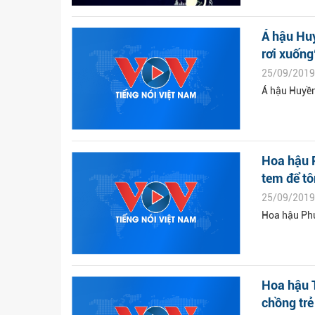
Á hậu Huy
rơi xuống
25/09/2019
Á hậu Huyền 
Hoa hậu 
tem để tô
25/09/2019
Hoa hậu Phư
Hoa hậu T
chồng trẻ