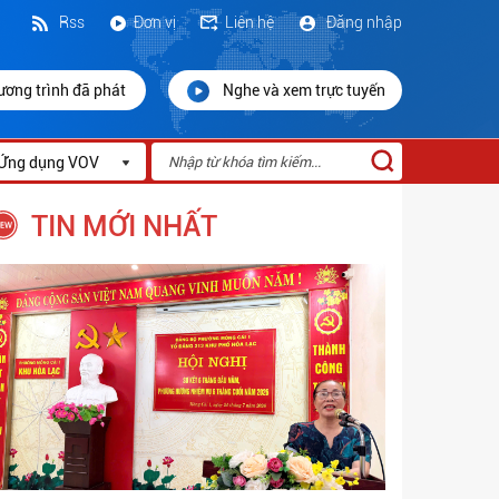
Rss
Đơn vị
Liên hệ
Đăng nhập
ương trình đã phát
Nghe và xem trực tuyến
Ứng dụng VOV
TIN MỚI NHẤT