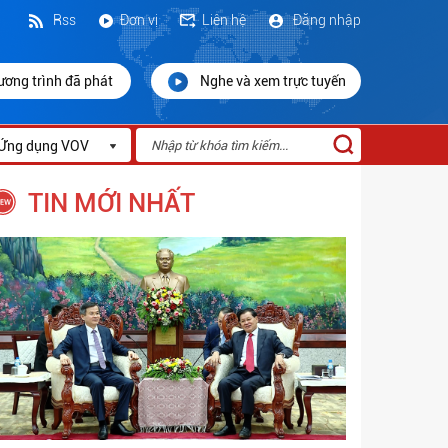
Rss
Đơn vị
Liên hệ
Đăng nhập
ương trình đã phát
Nghe và xem trực tuyến
Ứng dụng VOV
TIN MỚI NHẤT