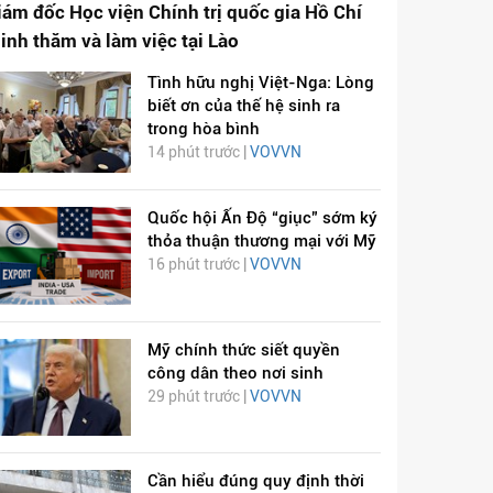
iám đốc Học viện Chính trị quốc gia Hồ Chí
inh thăm và làm việc tại Lào
Tình hữu nghị Việt-Nga: Lòng
biết ơn của thế hệ sinh ra
trong hòa bình
14 phút trước |
VOVVN
Quốc hội Ấn Độ “giục” sớm ký
thỏa thuận thương mại với Mỹ
16 phút trước |
VOVVN
Mỹ chính thức siết quyền
công dân theo nơi sinh
29 phút trước |
VOVVN
Cần hiểu đúng quy định thời