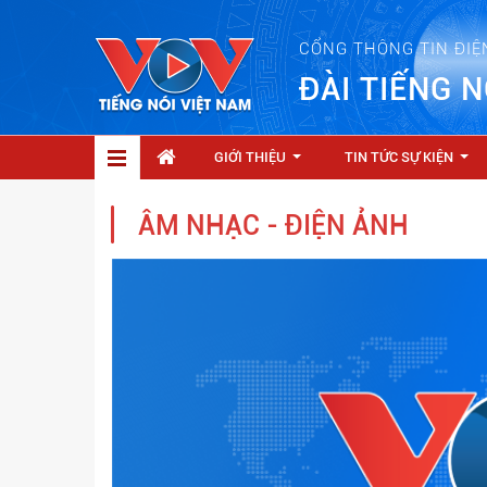
CỔNG THÔNG TIN ĐIỆ
ĐÀI TIẾNG N
GIỚI THIỆU
TIN TỨC SỰ KIỆN
...
...
ÂM NHẠC - ĐIỆN ẢNH