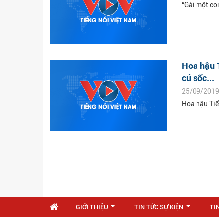
“Gái một co
Hoa hậu T
cú sốc...
25/09/2019
Hoa hậu Tiể
GIỚI THIỆU
TIN TỨC SỰ KIỆN
TI
...
...