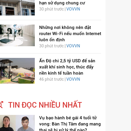
hạn sử dụng chung cư
30 phút trước |
VOVVN
Những nơi không nên đặt
router Wi-Fi nếu muốn Internet
luôn ổn định
30 phút trước |
VOVVN
Ấn Độ chi 2,5 tỷ USD để sản
ỊCH VIÊM PHỔI COVID-
HÁT LÊN VIỆT NAM
xuất khí sinh học, thúc đẩy
nền kinh tế tuần hoàn
19
46 phút trước |
VOVVN
TIN ĐỌC NHIỀU NHẤT
Vụ bạo hành bé gái 4 tuổi tử
vong: Bàn Thị Tâm đang mang
thai sẽ bị xử lý thế nào?