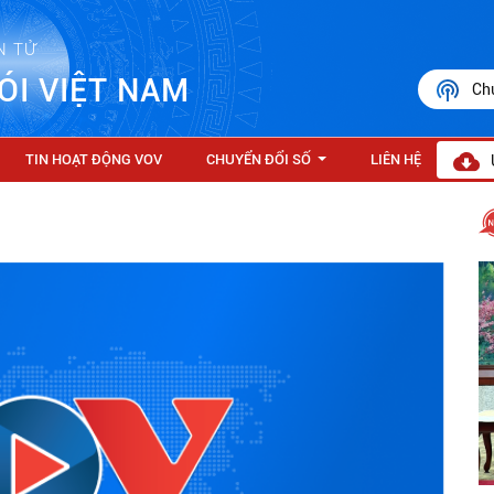
N TỬ
ÓI VIỆT NAM
Ch
TIN HOẠT ĐỘNG VOV
CHUYỂN ĐỔI SỐ
LIÊN HỆ
...