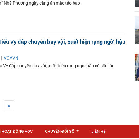
n” Nhã Phương ngày càng ăn mặc táo bạo
iểu Vy đáp chuyến bay vội, xuất hiện rạng ngời hậu
 |
VOVVN
u Vy đáp chuyến bay vội, xuất hiện rạng ngời hậu cú sốc lớn
«
N HOẠT ĐỘNG VOV
CHUYỂN ĐỔI SỐ
LIÊN HỆ
...