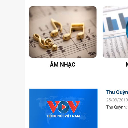
T NAM
ÂM NHẠC
Thu Quỳnh
25/09/2019
Thu Quỳnh: “