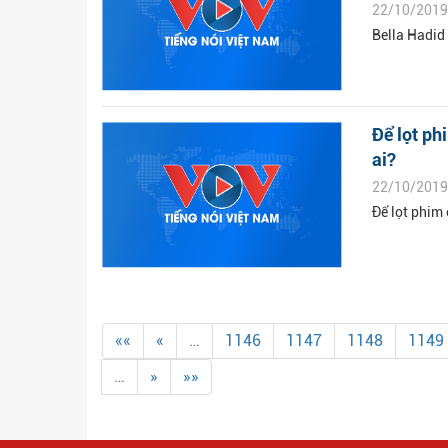
22/10/2019
Bella Hadid
Để lọt ph
ai?
22/10/2019
Để lọt phim 
««
«
…
1146
1147
1148
1149
…
»
»»