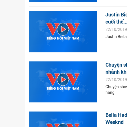
Justin Bi
cưới thế..
22/10/2019
Justin Biebe
Chuyện s
nhảnh khi
22/10/2019
Chuyện show
hàng
Bella Had
Weeknd