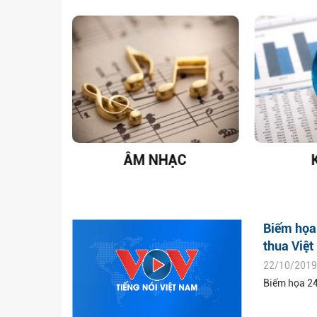
T NAM
ÂM NHẠC
Biếm họa 
thua Việ
22/10/2019
Biếm họa 24