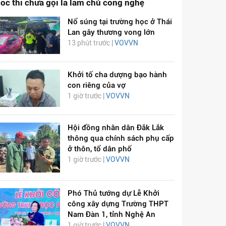
óc thì chưa gọi là làm chủ công nghệ
Nổ súng tại trường học ở Thái
Lan gây thương vong lớn
13 phút trước |
VOVVN
Khởi tố cha dượng bạo hành
con riêng của vợ
1 giờ trước |
VOVVN
Hội đồng nhân dân Đắk Lắk
thông qua chính sách phụ cấp
ở thôn, tổ dân phố
1 giờ trước |
VOVVN
Phó Thủ tướng dự Lễ Khởi
công xây dựng Trường THPT
Nam Đàn 1, tỉnh Nghệ An
1 giờ trước |
VOVVN