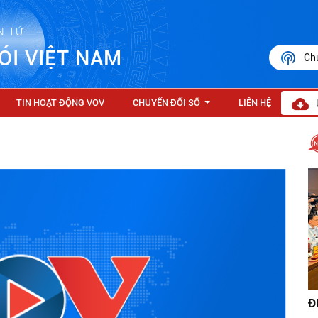
N TỬ
ÓI VIỆT NAM
Ch
TIN HOẠT ĐỘNG VOV
CHUYỂN ĐỔI SỐ
LIÊN HỆ
...
Đ