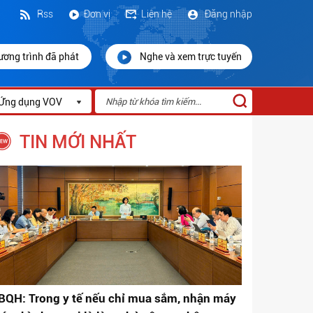
Rss
Đơn vị
Liên hệ
Đăng nhập
ương trình đã phát
Nghe và xem trực tuyến
Ứng dụng VOV
TIN MỚI NHẤT
BQH: Trong y tế nếu chỉ mua sắm, nhận máy