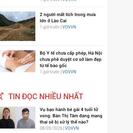
2 người mất tích trong mưa
lớn ở Lào Cai
1 giờ trước |
VOVVN
Bộ Y tế chưa cấp phép, Hà Nội
chưa phê duyệt cơ sở làm đẹp
từ tế bào gốc
ỊCH VIÊM PHỔI COVID-
HÁT LÊN VIỆT NAM
1 giờ trước |
VOVVN
19
TIN ĐỌC NHIỀU NHẤT
Vụ bạo hành bé gái 4 tuổi tử
vong: Bàn Thị Tâm đang mang
thai sẽ bị xử lý thế nào?
08/05/2026 |
VOVVN