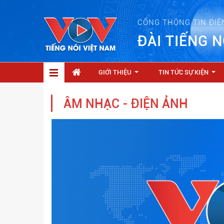
CỔNG THÔNG TIN ĐIỆ
ĐÀI TIẾNG N
GIỚI THIỆU
TIN TỨC SỰ KIỆN
...
...
ÂM NHẠC - ĐIỆN ẢNH