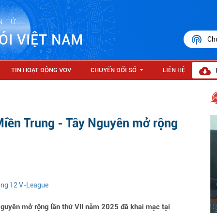
N TỬ
ÓI VIỆT NAM
Ch
TIN HOẠT ĐỘNG VOV
CHUYỂN ĐỔI SỐ
LIÊN HỆ
...
 Miền Trung - Tây Nguyên mở rộng
vòng 12 V-League
guyên mở rộng lần thứ VII năm 2025 đã khai mạc tại