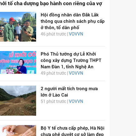
hởi tố cha dượng bạo hành con riêng của vợ
Hội đồng nhân dân Đắk Lắk
thông qua chính sách phụ cấp
ở thôn, tổ dân phố
46 phút trước |
VOVVN
Phó Thủ tướng dự Lễ Khởi
công xây dựng Trường THPT
Nam Đàn 1, tỉnh Nghệ An
49 phút trước |
VOVVN
2 người mất tích trong mưa
lớn ở Lào Cai
51 phút trước |
VOVVN
Bộ Y tế chưa cấp phép, Hà Nội
chưa phê duyệt cơ sở làm đẹp