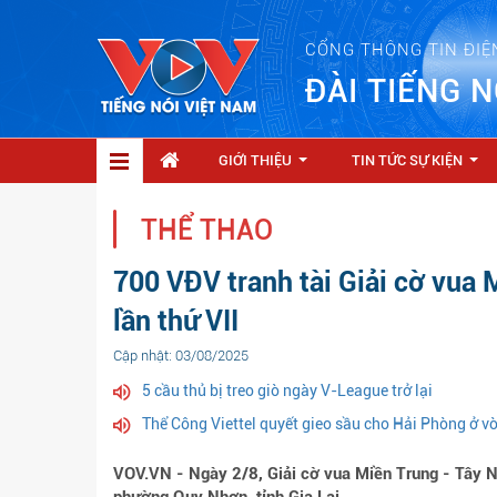
CỔNG THÔNG TIN ĐIỆ
ĐÀI TIẾNG N
GIỚI THIỆU
TIN TỨC SỰ KIỆN
...
...
THỂ THAO
700 VĐV tranh tài Giải cờ vua
lần thứ VII
Cập nhật: 03/08/2025
5 cầu thủ bị treo giò ngày V-League trở lại
Thể Công Viettel quyết gieo sầu cho Hải Phòng ở 
VOV.VN - Ngày 2/8, Giải cờ vua Miền Trung - Tây N