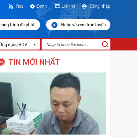
Rss
Đơn vị
Liên hệ
Đăng nhập
ương trình đã phát
Nghe và xem trực tuyến
Ứng dụng VOV
TIN MỚI NHẤT