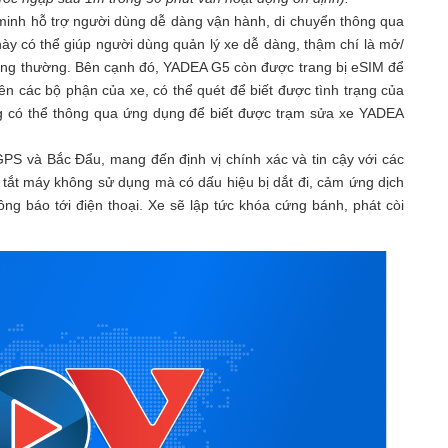
minh hỗ trợ người dùng dễ dàng vận hành, di chuyển thông qua
y có thể giúp người dùng quản lý xe dễ dàng, thậm chí là mở/
ông thường. Bên cạnh đó, YADEA G5 còn được trang bị eSIM để
rên các bộ phận của xe, có thể quét để biết được tình trạng của
ng có thể thông qua ứng dụng để biết được trạm sửa xe YADEA
GPS và Bắc Đẩu, mang đến định vị chính xác và tin cậy với các
 tắt máy không sử dụng mà có dấu hiệu bị dắt đi, cảm ứng dịch
ng báo tới điện thoại. Xe sẽ lập tức khóa cứng bánh, phát còi