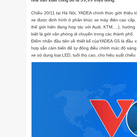
nhà sản xuất công bố là 39,99 triệu đồng.
Chiều 20/11 tại Hà Nội, YADEA chính thức giới thiệu
xe được định hình ở phân khúc xe máy điện cao cấp, l
thế giới hiện đang hợp tác với Audi, KTM,…), hướng 
biệt là giới văn phòng di chuyển trong các thành phố.
Điểm nhấn đầu tiên về thiết kế củaYADEA G5 là đầu xe
hợp sẵn cảm biến để tự động điều chỉnh mức độ sáng 
xe sử dụng loại LED, tuổi thọ cao, cho hiệu suất chiế