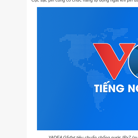
Cục sạc pin cũng có chức năng tự động ngắt khi pin đ
YADEA G5đạt tiêu chuẩn chống nước IPx7 (nư