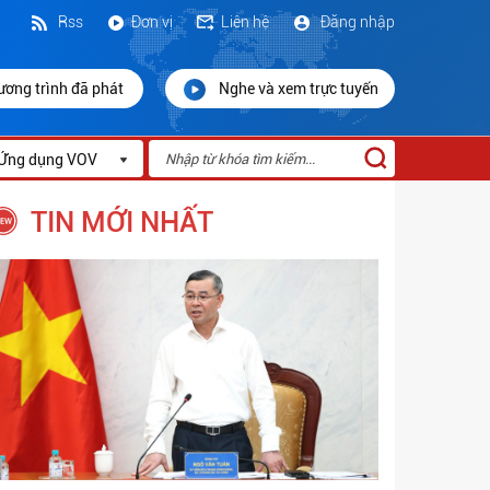
Rss
Đơn vị
Liên hệ
Đăng nhập
ương trình đã phát
Nghe và xem trực tuyến
Ứng dụng VOV
TIN MỚI NHẤT