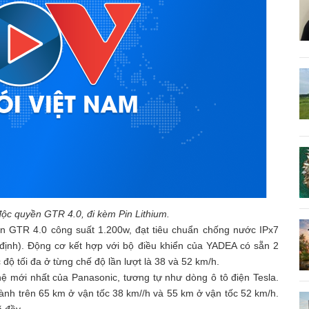
c quyền GTR 4.0, đi kèm Pin Lithium.
an GTR 4.0 công suất 1.200w, đạt tiêu chuẩn chống nước IPx7
định). Động cơ kết hợp với bộ điều khiển của YADEA có sẵn 2
ộ tối đa ở từng chế độ lần lượt là 38 và 52 km/h.
hệ mới nhất của Panasonic, tương tự như dòng ô tô điện Tesla.
 hành trên 65 km ở vận tốc 38 km//h và 55 km ở vận tốc 52 km/h.