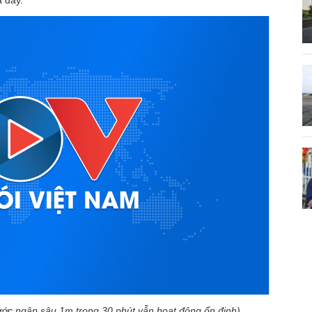
ã đầy.
ớc ngập sâu 1m trong 30 phút vẫn hoạt động ổn định).