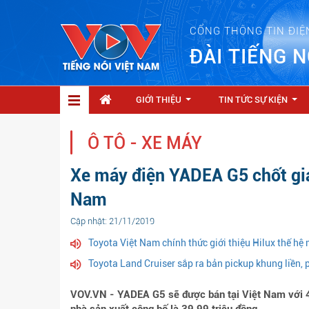
CỔNG THÔNG TIN ĐIỆ
ĐÀI TIẾNG N
GIỚI THIỆU
TIN TỨC SỰ KIỆN
...
...
Ô TÔ - XE MÁY
Xe máy điện YADEA G5 chốt giá 
Nam
Cập nhật: 21/11/2019
Toyota Việt Nam chính thức giới thiệu Hilux thế hệ 
Toyota Land Cruiser sắp ra bản pickup khung liền, 
VOV.VN - YADEA G5 sẽ được bán tại Việt Nam với 4