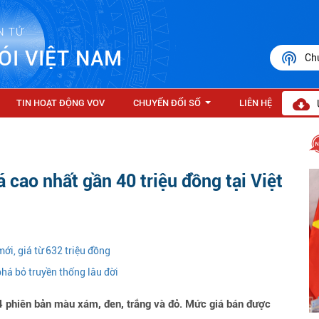
N TỬ
ÓI VIỆT NAM
Ch
TIN HOẠT ĐỘNG VOV
CHUYỂN ĐỔI SỐ
LIÊN HỆ
...
cao nhất gần 40 triệu đồng tại Việt
mới, giá từ 632 triệu đồng
phá bỏ truyền thống lâu đời
 phiên bản màu xám, đen, trắng và đỏ. Mức giá bán được