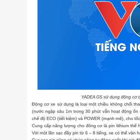
YADEA G5 sử dụng động cơ độ
Động cơ xe sử dụng là loại một chiều không chổi th
(nước ngập sâu 1m trong 30 phút vẫn hoạt động ổn 
chế độ ECO (tiết kiệm) và POWER (mạnh mẽ), cho tốc đ
Cung cấp năng lượng cho đông cơ là pin lithium thế 
Với một lần sạc đầy pin từ 6 – 8 tiếng, xe có thể vận