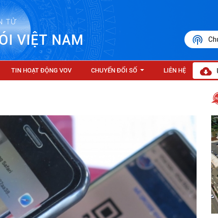
N TỬ
ÓI VIỆT NAM
Ch
TIN HOẠT ĐỘNG VOV
CHUYỂN ĐỔI SỐ
LIÊN HỆ
...