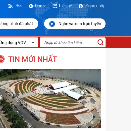
Rss
Đơn vị
Liên hệ
Đăng nhập
ương trình đã phát
Nghe và xem trực tuyến
Ứng dụng VOV
TIN MỚI NHẤT