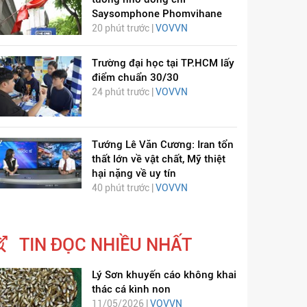
Saysomphone Phomvihane
20 phút trước |
VOVVN
Trường đại học tại TP.HCM lấy
điểm chuẩn 30/30
24 phút trước |
VOVVN
ỊCH VIÊM PHỔI COVID-
HÁT LÊN VIỆT NAM
Tướng Lê Văn Cương: Iran tổn
19
thất lớn về vật chất, Mỹ thiệt
hại nặng về uy tín
40 phút trước |
VOVVN
TIN ĐỌC NHIỀU NHẤT
Lý Sơn khuyến cáo không khai
thác cá kình non
11/05/2026 |
VOVVN