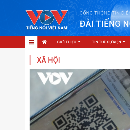
CỔNG THÔNG TIN ĐIỆ
ĐÀI TIẾNG N
GIỚI THIỆU
TIN TỨC SỰ KIỆN
...
...
XÃ HỘI