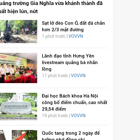
uảng trường Gia Nghĩa vừa khánh thành đã
uất hiện lún, nứt
Sạt lở đèo Con Ó, đất đá chắn
hơn 2/3 mặt đường
1 phút trước |
VOVVN
Lãnh đạo tỉnh Hưng Yên
livestream quảng bá nhãn
lồng
17 phút trước |
VOVVN
Đại học Bách khoa Hà Nội
công bố điểm chuẩn, cao nhất
29,54 điểm
19 phút trước |
VOVVN
Quốc tang trong 2 ngày để
tưởng nhớ đồng chí