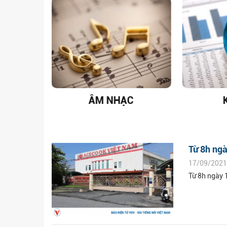
T NAM
ÂM NHẠC
Từ 8h ngà
17/09/2021
Từ 8h ngày 