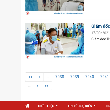
Giám đốc 
17/09/2021
Giám đốc Tr
««
«
…
7938
7939
7940
7941
…
»
»»
GIỚI THIỆU
TIN TỨC SỰ KIỆN
TI
...
...