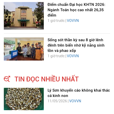
Điểm chuẩn Đại học KHTN 2026:
Ngành Toán học cao nhất 26,35
điểm
1 giờ trước |
VOVVN
Sống sót thần kỳ sau 8 giờ lênh
đênh trên biển nhờ kỹ năng sinh
tồn và phao xốp
1 giờ trước |
VOVVN
TIN ĐỌC NHIỀU NHẤT
Lý Sơn khuyến cáo không khai thác
cá kình non
11/05/2026 |
VOVVN