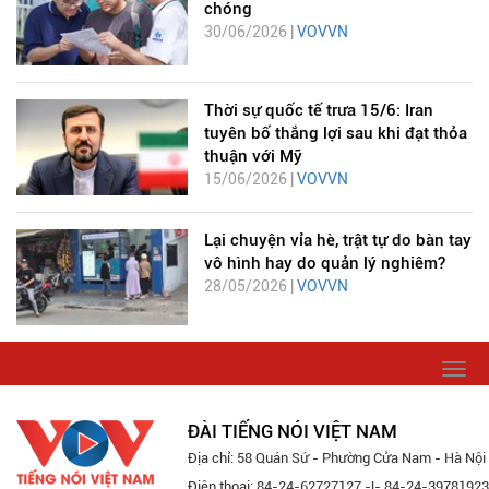
chóng
30/06/2026 |
VOVVN
Thời sự quốc tế trưa 15/6: Iran
tuyên bố thắng lợi sau khi đạt thỏa
thuận với Mỹ
15/06/2026 |
VOVVN
Lại chuyện vỉa hè, trật tự do bàn tay
vô hình hay do quản lý nghiêm?
28/05/2026 |
VOVVN
Togg
navi
ĐÀI TIẾNG NÓI VIỆT NAM
Địa chỉ: 58 Quán Sứ - Phường Cửa Nam - Hà Nội
Điện thoại: 84-24-62727127 -|- 84-24-39781923