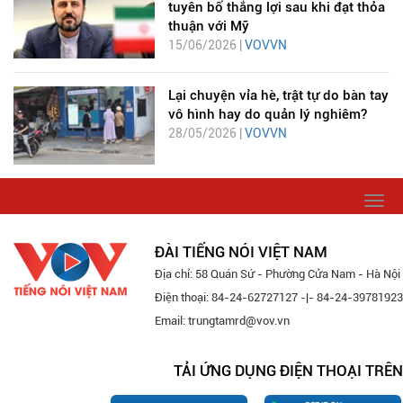
tuyên bố thắng lợi sau khi đạt thỏa
thuận với Mỹ
15/06/2026 |
VOVVN
Lại chuyện vỉa hè, trật tự do bàn tay
vô hình hay do quản lý nghiêm?
28/05/2026 |
VOVVN
Togg
navi
ĐÀI TIẾNG NÓI VIỆT NAM
Địa chỉ: 58 Quán Sứ - Phường Cửa Nam - Hà Nội
Điện thoại: 84-24-62727127 -|- 84-24-39781923
Email: trungtamrd@vov.vn
TẢI ỨNG DỤNG ĐIỆN THOẠI TRÊN