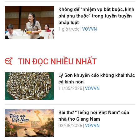
Không để “nhiệm vụ bắt buộc, kinh
phí phụ thuộc” trong tuyên truyền
pháp luật
1 giờ trước |
VOVVN
TIN ĐỌC NHIỀU NHẤT
Lý Sơn khuyến cáo không khai thác
cá kình non
11/05/2026 |
VOVVN
Bài thơ "Tiếng nói Việt Nam" của
nhà thơ Giang Nam
03/06/2026 |
VOVVN