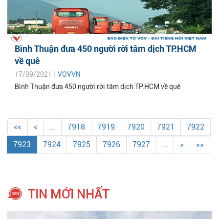
Bình Thuận đưa 450 người rời tâm dịch TP.HCM
về quê
17/09/2021 |
VOVVN
Bình Thuận đưa 450 người rời tâm dịch TP.HCM về quê
««
«
…
7918
7919
7920
7921
7922
7923
7924
7925
7926
7927
…
»
»»
TIN MỚI NHẤT