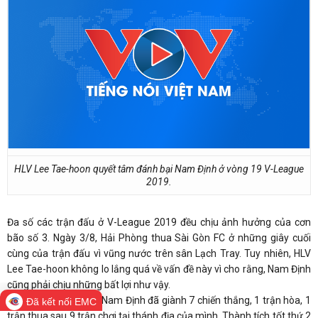
HLV Lee Tae-hoon
quyết tâm đánh bại Nam Định ở vòng 19 V-League
2019.
Đa số các trận đấu ở V-League 2019 đều chịu ảnh hưởng của cơn
bão số 3. Ngày 3/8, Hải Phòng thua Sài Gòn FC ở những giây cuối
cùng của trận đấu vì vũng nước trên sân Lạch Tray. Tuy nhiên, HLV
Lee Tae-hoon không lo lắng quá về vấn đề này vì cho rằng, Nam Định
cũng phải chịu những bất lợi như vậy.
Ở mùa giải năm nay, Nam Định đã giành 7 chiến thắng, 1 trận hòa, 1
Đã kết nối EMC
trận thua sau 9 trận chơi tại thánh địa của mình. Thành tích tốt thứ 2