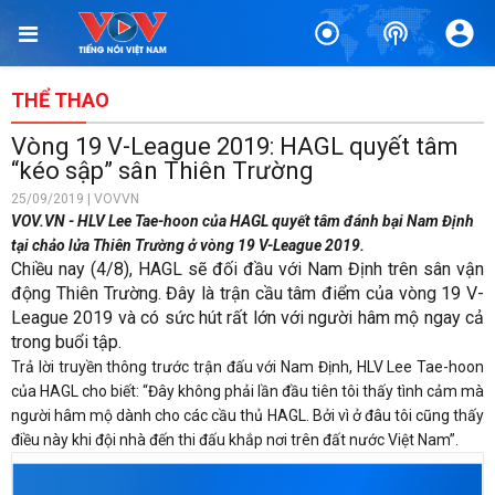
THỂ THAO
Vòng 19 V-League 2019: HAGL quyết tâm
“kéo sập” sân Thiên Trường
25/09/2019 | VOVVN
VOV.VN - HLV Lee Tae-hoon của HAGL quyết tâm đánh bại Nam Định
tại chảo lửa Thiên Trường ở vòng 19 V-League 2019.
Chiều nay (4/8), HAGL sẽ đối đầu với Nam Định trên sân vận
động Thiên Trường. Đây là trận cầu tâm điểm của vòng 19 V-
League 2019 và có sức hút rất lớn với người hâm mộ ngay cả
trong buổi tập.
Trả lời truyền thông trước trận đấu với Nam Định, HLV Lee Tae-hoon
của HAGL cho biết: “Đây không phải lần đầu tiên tôi thấy tình cảm mà
người hâm mộ dành cho các cầu thủ HAGL. Bởi vì ở đâu tôi cũng thấy
điều này khi đội nhà đến thi đấu khắp nơi trên đất nước Việt Nam”.