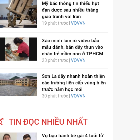
Mỹ bác thông tin thiếu hụt
đạn dược sau nhiều tháng
giao tranh với Iran
19 phút trước |
VOVVN
Xác minh làm rõ video bảo
mẫu đánh, bắn dây thun vào
chân trẻ mầm non ở TP.HCM
23 phút trước |
VOVVN
Sơn La đẩy nhanh hoàn thiện
các trường liên cấp vùng biên
trước năm học mới
30 phút trước |
VOVVN
TIN ĐỌC NHIỀU NHẤT
Vụ bạo hành bé gái 4 tuổi tử