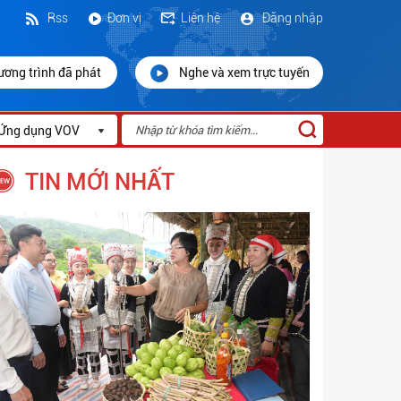
Rss
Đơn vị
Liên hệ
Đăng nhập
ương trình đã phát
Nghe và xem trực tuyến
Ứng dụng VOV
TIN MỚI NHẤT