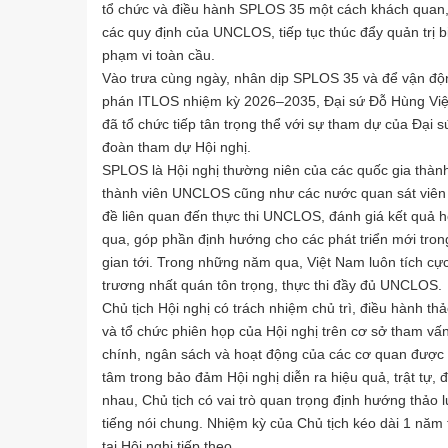
tổ chức và điều hành SPLOS 35 một cách khách quan, h
các quy định của UNCLOS, tiếp tục thúc đẩy quản trị 
phạm vi toàn cầu.
Vào trưa cùng ngày, nhân dịp SPLOS 35 và để vận độ
phán ITLOS nhiệm kỳ 2026–2035, Đại sứ Đỗ Hùng Việt
đã tổ chức tiếp tân trọng thể với sự tham dự của Đại
đoàn tham dự Hội nghị.
SPLOS là Hội nghị thường niên của các quốc gia thành
thành viên UNCLOS cũng như các nước quan sát viên tr
đề liên quan đến thực thi UNCLOS, đánh giá kết quả 
qua, góp phần định hướng cho các phát triển mới trong 
gian tới. Trong những năm qua, Việt Nam luôn tích cực
trương nhất quán tôn trọng, thực thi đầy đủ UNCLOS.
Chủ tịch Hội nghị có trách nhiệm chủ trì, điều hành th
và tổ chức phiên họp của Hội nghị trên cơ sở tham vấ
chính, ngân sách và hoạt động của các cơ quan được t
tâm trong bảo đảm Hội nghị diễn ra hiệu quả, trật tự, 
nhau, Chủ tịch có vai trò quan trọng định hướng thảo
tiếng nói chung. Nhiệm kỳ của Chủ tịch kéo dài 1 năm 
tại Hội nghị tiếp theo.