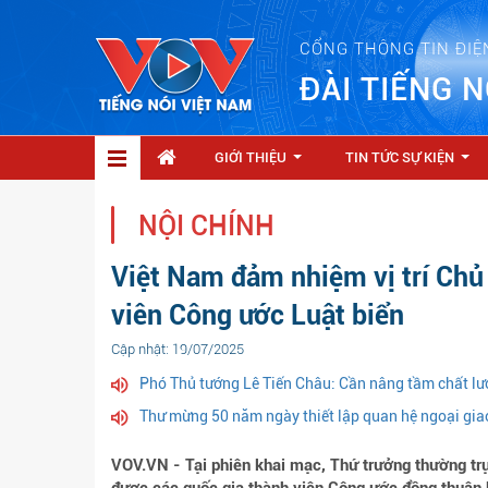
CỔNG THÔNG TIN ĐIỆ
ĐÀI TIẾNG N
GIỚI THIỆU
TIN TỨC SỰ KIỆN
...
...
NỘI CHÍNH
Việt Nam đảm nhiệm vị trí Chủ 
viên Công ước Luật biển
Cập nhật: 19/07/2025
Phó Thủ tướng Lê Tiến Châu: Cần nâng tầm chất lư
Thư mừng 50 năm ngày thiết lập quan hệ ngoại gia
VOV.VN - Tại phiên khai mạc, Thứ trưởng thường t