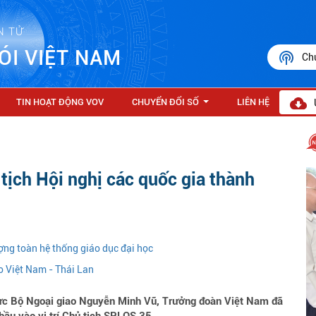
N TỬ
ÓI VIỆT NAM
Ch
TIN HOẠT ĐỘNG VOV
CHUYỂN ĐỔI SỐ
LIÊN HỆ
...
tịch Hội nghị các quốc gia thành
ợng toàn hệ thống giáo dục đại học
o Việt Nam - Thái Lan
rực Bộ Ngoại giao Nguyễn Minh Vũ, Trưởng đoàn Việt Nam đã