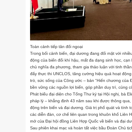
Toàn cảnh tiếp tân đối ngoại
Trong bối cảnh biển, đại dương đang đối mặt với nhiề
động của biến đổi khí hậu, mất đa dạng sinh học, cạn k
chủ nghĩa đa phương, tham gia thảo luận với tinh thầ
đẩy thực thi UNCLOS, tăng cường hiệu quả hoạt động 
trò, sức sống của Công ước – bản “Hiến chương của Đại
bền vững các nguồn lợi biển, góp phần duy trì, củng cố
Phát biểu đại diện cho Tổng Thư ký tại Hội nghị, bà 
pháp lý – khẳng định 43 năm sau khi được thông qua, 
động trên biển và đại dương. Giá trị phổ quát và tính
các diễn đàn, cơ chế liên quan trong khuôn khổ Liên
mở của Đại hội đồng Liên Hợp Quốc về biển và đại dươ
Sau phiên khai mạc và hoàn tất việc bầu Đoàn Chủ tịch