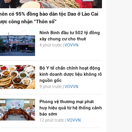
hôn có 95% đồng bào dân tộc Dao ở Lào Cai
ược công nhận "Thôn số"
Ninh Bình đầu tư 502 tỷ đồng
xây chung cư cho thuê
4 phút trước |
VOVVN
Bộ Y tế chấn chỉnh hoạt động
kinh doanh dược liệu không rõ
nguồn gốc
9 phút trước |
VOVVN
Phòng vệ thương mại phát
huy hiệu quả từ hệ thống cảnh
báo sớm
12 phút trước |
VOVVN