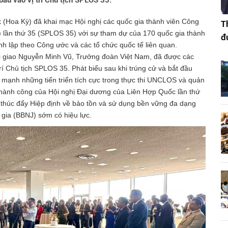
ầu vào vị trí Chủ tịch SPLOS 35.
 (Hoa Kỳ) đã khai mạc Hội nghị các quốc gia thành viên Công
T
lần thứ 35 (SPLOS 35) với sự tham dự của 170 quốc gia thành
đ
nh lập theo Công ước và các tổ chức quốc tế liên quan.
i giao Nguyễn Minh Vũ, Trưởng đoàn Việt Nam, đã được các
í Chủ tịch SPLOS 35. Phát biểu sau khi trúng cử và bắt đầu
mạnh những tiến triển tích cực trong thực thi UNCLOS và quản
là thành công của Hội nghị Đại dương của Liên Hợp Quốc lần thứ
 thúc đẩy Hiệp định về bảo tồn và sử dụng bền vững đa dạng
 gia (BBNJ) sớm có hiệu lực.