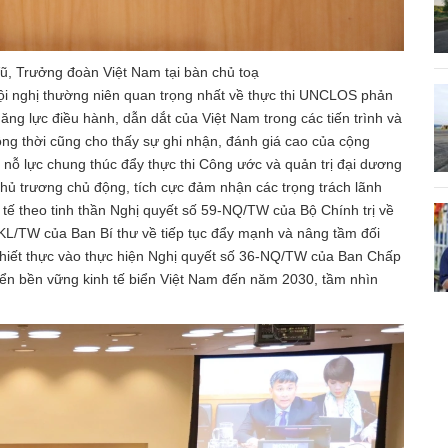
ũ, Trưởng đoàn Việt Nam tại bàn chủ toạ
 Hội nghị thường niên quan trọng nhất về thực thi UNCLOS phản
ăng lực điều hành, dẫn dắt của Việt Nam trong các tiến trình và
g thời cũng cho thấy sự ghi nhận, đánh giá cao của cộng
 nỗ lực chung thúc đẩy thực thi Công ước và quản trị đại dương
chủ trương chủ động, tích cực đảm nhận các trọng trách lãnh
c tế theo tinh thần Nghị quyết số 59-NQ/TW của Bộ Chính trị về
5-KL/TW của Ban Bí thư về tiếp tục đẩy mạnh và nâng tầm đối
hiết thực vào thực hiện Nghị quyết số 36-NQ/TW của Ban Chấp
iển bền vững kinh tế biển Việt Nam đến năm 2030, tầm nhìn