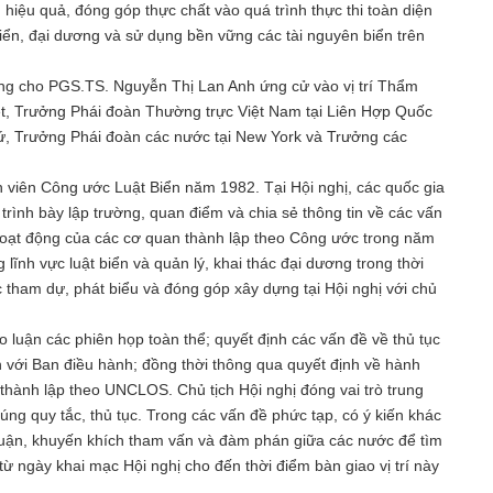
iệu quả, đóng góp thực chất vào quá trình thực thi toàn diện
biển, đại dương và sử dụng bền vững các tài nguyên biển trên
ng cho PGS.TS. Nguyễn Thị Lan Anh ứng cử vào vị trí Thẩm
, Trưởng Phái đoàn Thường trực Việt Nam tại Liên Hợp Quốc
 sứ, Trưởng Phái đoàn các nước tại New York và Trưởng các
 viên Công ước Luật Biển năm 1982. Tại Hội nghị, các quốc gia
ình bày lập trường, quan điểm và chia sẻ thông tin về các vấn
hoạt động của các cơ quan thành lập theo Công ước trong năm
lĩnh vực luật biển và quản lý, khai thác đại dương trong thời
 tham dự, phát biểu và đóng góp xây dựng tại Hội nghị với chủ
ảo luận các phiên họp toàn thể; quyết định các vấn đề về thủ tục
n với Ban điều hành; đồng thời thông qua quyết định về hành
hành lập theo UNCLOS. Chủ tịch Hội nghị đóng vai trò trung
đúng quy tắc, thủ tục. Trong các vấn đề phức tạp, có ý kiến khác
 luận, khuyến khích tham vấn và đàm phán giữa các nước để tìm
từ ngày khai mạc Hội nghị cho đến thời điểm bàn giao vị trí này