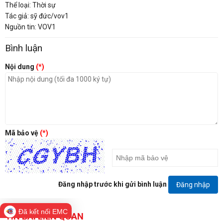
Thể loại: Thời sự
Tác giả: sỹ đức/vov1
Nguồn tin: VOV1
Bình luận
Nội dung
(*)
Mã bảo vệ
(*)
Đăng nhập trước khi gửi bình luận
Đăng nhập
Đã kết nối EMC
TIN BÀI LIÊN QUAN