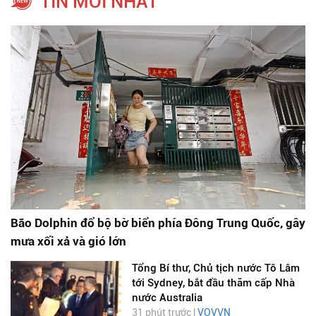
TIN MỚI NHẤT
Bão Dolphin đổ bộ bờ biển phía Đông Trung Quốc, gây
mưa xối xả và gió lớn
Tổng Bí thư, Chủ tịch nước Tô Lâm
tới Sydney, bắt đầu thăm cấp Nhà
nước Australia
31 phút trước |
VOVVN