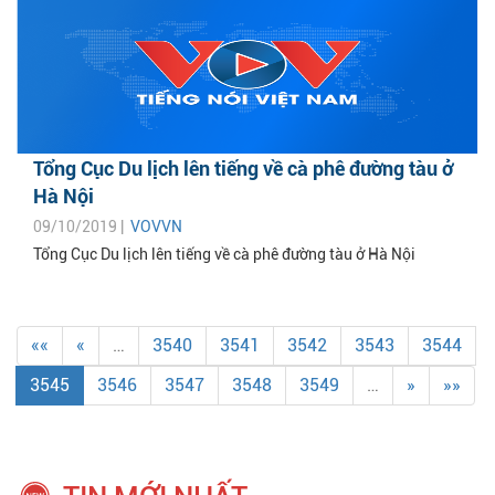
Tổng Cục Du lịch lên tiếng về cà phê đường tàu ở
Hà Nội
09/10/2019 |
VOVVN
Tổng Cục Du lịch lên tiếng về cà phê đường tàu ở Hà Nội
««
«
…
3540
3541
3542
3543
3544
3545
3546
3547
3548
3549
…
»
»»