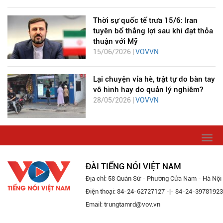
Thời sự quốc tế trưa 15/6: Iran
tuyên bố thắng lợi sau khi đạt thỏa
thuận với Mỹ
15/06/2026 |
VOVVN
Lại chuyện vỉa hè, trật tự do bàn tay
vô hình hay do quản lý nghiêm?
28/05/2026 |
VOVVN
Togg
navi
ĐÀI TIẾNG NÓI VIỆT NAM
Địa chỉ: 58 Quán Sứ - Phường Cửa Nam - Hà Nội
Điện thoại: 84-24-62727127 -|- 84-24-39781923
Email: trungtamrd@vov.vn