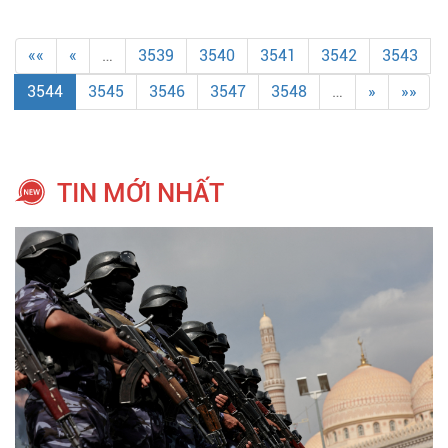
««
«
…
3539
3540
3541
3542
3543
3544
3545
3546
3547
3548
…
»
»»
TIN MỚI NHẤT