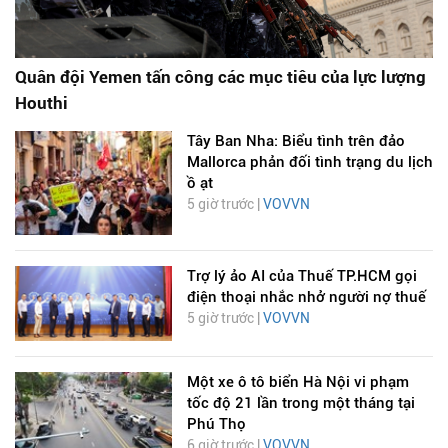
Quân đội Yemen tấn công các mục tiêu của lực lượng
Houthi
Tây Ban Nha: Biểu tình trên đảo
Mallorca phản đối tình trạng du lịch
ồ ạt
5 giờ trước |
VOVVN
Trợ lý ảo AI của Thuế TP.HCM gọi
điện thoại nhắc nhở người nợ thuế
5 giờ trước |
VOVVN
Một xe ô tô biển Hà Nội vi phạm
tốc độ 21 lần trong một tháng tại
Phú Thọ
6 giờ trước |
VOVVN