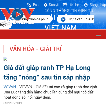
Rss
Đơn vị
Liên hệ
Đăng nhập
CỔNG THÔNG TIN ĐIỆN TỬ
ĐÀI TIẾNG NÓI
Chương trình đã phát
Nghe và xem trực
tuyến
VIỆT NAM
Togg
navi
VĂN HÓA - GIẢI TRÍ
Giá đất giáp ranh TP Hạ Long
tăng “nóng” sau tin sáp nhập
VOVVN -
VOV.VN - Giá đất tại các xã giáp ranh dọc vịnh
Cửa Lục tăng đến hàng chục lần cùng đội ngũ "cò đất"
hoạt động sôi nổi ngày đêm.
09/10/2019