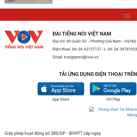
Togg
navi
ĐÀI TIẾNG NÓI VIỆT NAM
Địa chỉ: 58 Quán Sứ - Phường Cửa Nam - Hà Nội
Điện thoại: 84-24-62727127 -|- 84-24-39781923
Email: trungtamrd@vov.vn
TẢI ỨNG DỤNG ĐIỆN THOẠI TRÊN
App Store
CH Play
Giấy phép hoạt động số:385/GP - BVHTT cấp ngày