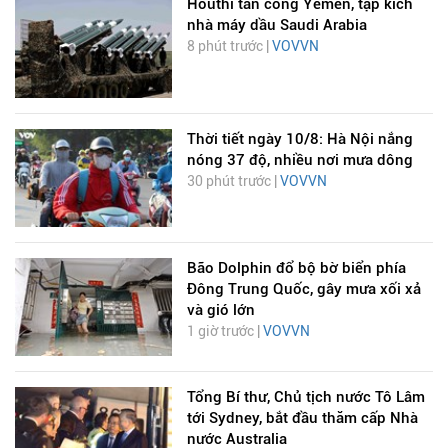
Houthi tấn công Yemen, tập kích
nhà máy dầu Saudi Arabia
8 phút trước |
VOVVN
Thời tiết ngày 10/8: Hà Nội nắng
nóng 37 độ, nhiều nơi mưa dông
30 phút trước |
VOVVN
Bão Dolphin đổ bộ bờ biển phía
Đông Trung Quốc, gây mưa xối xả
và gió lớn
1 giờ trước |
VOVVN
Tổng Bí thư, Chủ tịch nước Tô Lâm
tới Sydney, bắt đầu thăm cấp Nhà
nước Australia