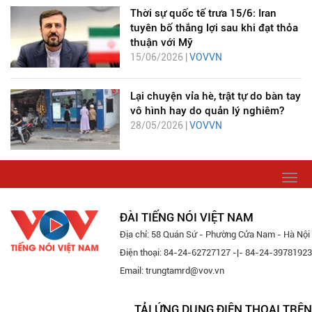
Thời sự quốc tế trưa 15/6: Iran
tuyên bố thắng lợi sau khi đạt thỏa
thuận với Mỹ
15/06/2026 |
VOVVN
Lại chuyện vỉa hè, trật tự do bàn tay
vô hình hay do quản lý nghiêm?
28/05/2026 |
VOVVN
Togg
navi
ĐÀI TIẾNG NÓI VIỆT NAM
Địa chỉ: 58 Quán Sứ - Phường Cửa Nam - Hà Nội
Điện thoại: 84-24-62727127 -|- 84-24-39781923
Email: trungtamrd@vov.vn
TẢI ỨNG DỤNG ĐIỆN THOẠI TRÊN