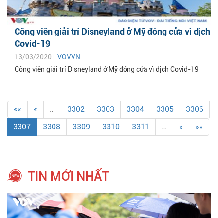
Công viên giải trí Disneyland ở Mỹ đóng cửa vì dịch
Covid-19
13/03/2020 |
VOVVN
Công viên giải trí Disneyland ở Mỹ đóng cửa vì dịch Covid-19
««
«
…
3302
3303
3304
3305
3306
3307
3308
3309
3310
3311
…
»
»»
TIN MỚI NHẤT