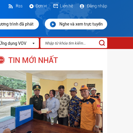
Rss
Đơn vị
Liên hệ
Đăng nhập
ương trình đã phát
Nghe và xem trực tuyến
Ứng dụng VOV
TIN MỚI NHẤT