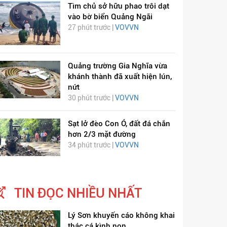
Tìm chủ sở hữu phao trôi dạt
vào bờ biển Quảng Ngãi
27 phút trước |
VOVVN
Quảng trường Gia Nghĩa vừa
khánh thành đã xuất hiện lún,
nứt
30 phút trước |
VOVVN
ỊCH VIÊM PHỔI COVID-
HÁT LÊN VIỆT NAM
19
Sạt lở đèo Con Ó, đất đá chắn
hơn 2/3 mặt đường
34 phút trước |
VOVVN
TIN ĐỌC NHIỀU NHẤT
Lý Sơn khuyến cáo không khai
thác cá kình non