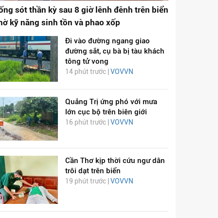
ống sót thần kỳ sau 8 giờ lênh đênh trên biển
hờ kỹ năng sinh tồn và phao xốp
Đi vào đường ngang giao
đường sắt, cụ bà bị tàu khách
tông tử vong
14 phút trước |
VOVVN
Quảng Trị ứng phó với mưa
lớn cục bộ trên biên giới
16 phút trước |
VOVVN
Cần Thơ kịp thời cứu ngư dân
trôi dạt trên biển
19 phút trước |
VOVVN