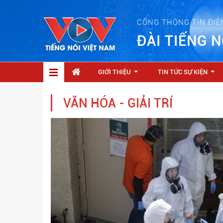
CỔNG THÔNG TIN ĐIỆ
ĐÀI TIẾNG N
GIỚI THIỆU
TIN TỨC SỰ KIỆN
...
...
VĂN HÓA - GIẢI TRÍ