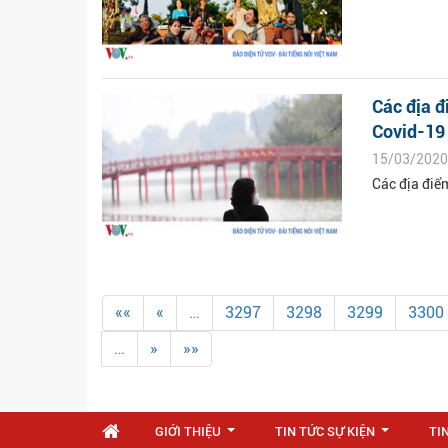
Các địa đ
Covid-19
15/03/2020
Các địa điểm
««
«
…
3297
3298
3299
3300
…
»
»»
GIỚI THIỆU
TIN TỨC SỰ KIỆN
TI
...
...