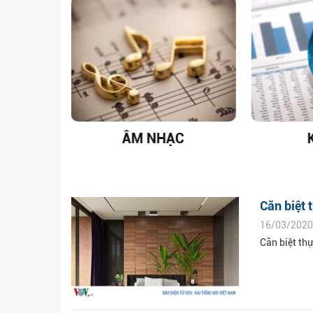
T NAM
ÂM NHẠC
Căn biệt 
16/03/2020
Căn biệt th