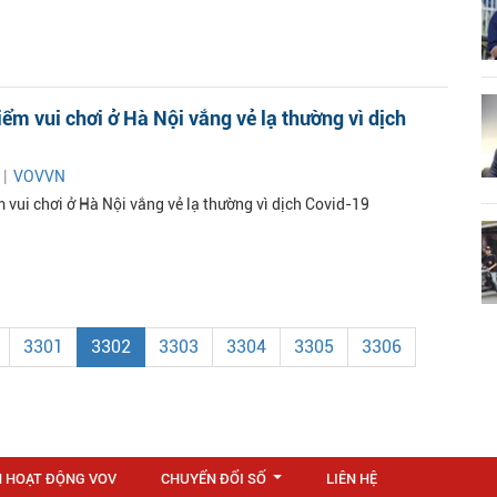
iểm vui chơi ở Hà Nội vắng vẻ lạ thường vì dịch
 |
VOVVN
 vui chơi ở Hà Nội vắng vẻ lạ thường vì dịch Covid-19
3301
3302
3303
3304
3305
3306
N HOẠT ĐỘNG VOV
CHUYỂN ĐỔI SỐ
LIÊN HỆ
...