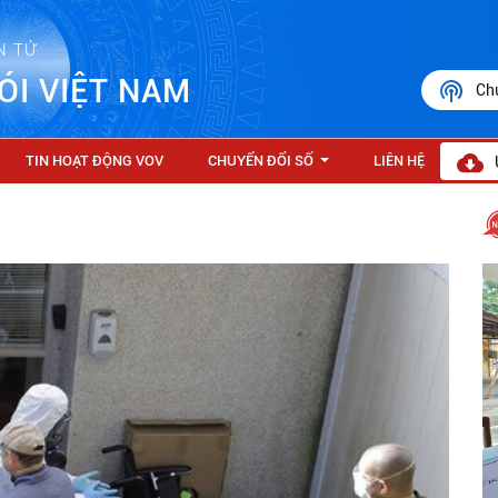
N TỬ
ÓI VIỆT NAM
Ch
TIN HOẠT ĐỘNG VOV
CHUYỂN ĐỔI SỐ
LIÊN HỆ
...