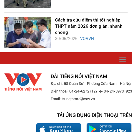
Cách tra cứu điểm thi tốt nghiệp
THPT năm 2026 đơn giản, nhanh
chóng
30/06/2026 |
VOVVN
Togg
navi
ĐÀI TIẾNG NÓI VIỆT NAM
Địa chỉ: 58 Quán Sứ - Phường Cửa Nam - Hà Nội
Điện thoại: 84-24-62727127 -|- 84-24-39781923
Email: trungtamrd@vov.vn
TẢI ỨNG DỤNG ĐIỆN THOẠI TRÊN