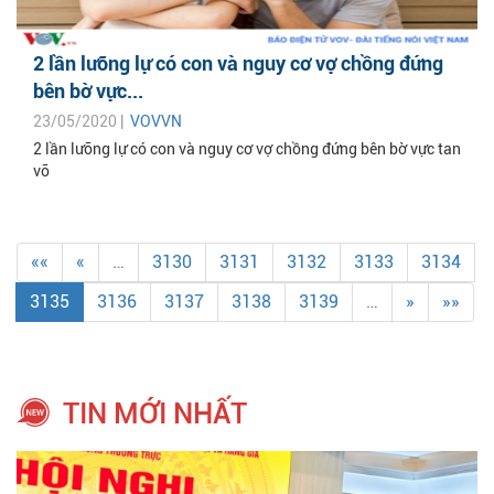
2 lần lưỡng lự có con và nguy cơ vợ chồng đứng
bên bờ vực...
23/05/2020 |
VOVVN
2 lần lưỡng lự có con và nguy cơ vợ chồng đứng bên bờ vực tan
vỡ
««
«
…
3130
3131
3132
3133
3134
3135
3136
3137
3138
3139
…
»
»»
TIN MỚI NHẤT