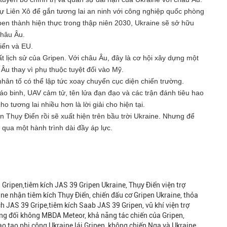
ự Liên Xô để gắn tương lai an ninh với công nghiệp quốc phòng
en thành hiện thực trong thập niên 2030, Ukraine sẽ sở hữu
châu Âu.
iển và EU.
t lịch sử của Gripen. Với châu Âu, đây là cơ hội xây dựng một
u thay vì phụ thuộc tuyệt đối vào Mỹ.
nhân tố có thể lập tức xoay chuyển cục diện chiến trường.
o binh, UAV cảm tử, tên lửa đạn đạo và các trận đánh tiêu hao
o tương lai nhiều hơn là lời giải cho hiện tại.
Thụy Điển rồi sẽ xuất hiện trên bầu trời Ukraine. Nhưng để
 qua một hành trình dài đầy áp lực.
 Gripen,tiêm kích JAS 39 Gripen Ukraine, Thụy Điển viện trợ
aine nhận tiêm kích Thụy Điển, chiến đấu cơ Gripen Ukraine, thỏa
h JAS 39 Gripe,tiêm kích Saab JAS 39 Gripen, vũ khí viện trợ
ông đối không MBDA Meteor, khả năng tác chiến của Gripen,
 tạo phi công Ukraine lái Gripen, không chiến Nga và Ukraine,