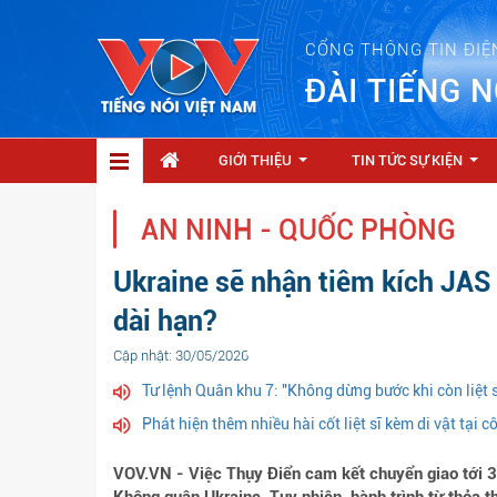
CỔNG THÔNG TIN ĐIỆ
ĐÀI TIẾNG N
GIỚI THIỆU
TIN TỨC SỰ KIỆN
...
...
AN NINH - QUỐC PHÒNG
Ukraine sẽ nhận tiêm kích JAS
dài hạn?
Cập nhật: 30/05/2026
Tư lệnh Quân khu 7: "Không dừng bước khi còn liệt 
Phát hiện thêm nhiều hài cốt liệt sĩ kèm di vật tại c
VOV.VN - Việc Thụy Điển cam kết chuyển giao tới 3