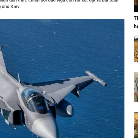
uận đến thực chiến đối đầu Nga còn rất xa, đặt ra bài toán
g cho Kiev.
T
h