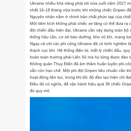
Ukraine nhiều khả năng phải tới nửa cuối năm 2027 mới
nhất 16-18 tháng nữa trước khi những chiếc Gripen đầ
Nguyên nhân nằm ở chính bản chất phức tạp của chiến
Một tiêm kích không phải chiếc xe tăng có thể đưa ra
đội chiến đấu hiện đại, Ukraine cần xây dựng toàn bộ c
thống hậu cần, cơ sở bảo dưỡng, kho vũ khí, mạng lưới
Ngay cả với các phi công Ukraine đã có kinh nghiệm l
thách cực lớn. Hệ thống điện tử, triết lý chiến đấu, q
hoàn toàn trường phái Liên Xô mà họ từng được đào t
Không quân Thụy Điển đã âm thầm huấn luyện phi công
vẫn còn hạn chế. Một phi đội Gripen tiêu chuẩn cần k
hoạt động liên tục, trong khi tốc độ đào tạo hiện chỉ đ
Điều đó có nghĩa, để vận hành hiệu quả 36 chiếc Grip
đủ quy mô.