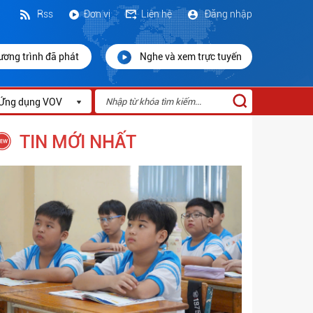
Rss
Đơn vị
Liên hệ
Đăng nhập
ương trình đã phát
Nghe và xem trực tuyến
Ứng dụng VOV
TIN MỚI NHẤT