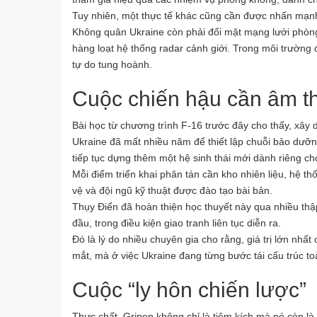
Tuy nhiên, một thực tế khác cũng cần được nhấn mạnh
Không quân Ukraine còn phải đối mặt mạng lưới phòn
hàng loạt hệ thống radar cảnh giới. Trong môi trường
tự do tung hoành.
Cuộc chiến hậu cần âm th
Bài học từ chương trình F-16 trước đây cho thấy, xâ
Ukraine đã mất nhiều năm để thiết lập chuỗi bảo dưỡng
tiếp tục dựng thêm một hệ sinh thái mới dành riêng ch
Mỗi điểm triển khai phân tán cần kho nhiên liệu, hệ thố
vệ và đội ngũ kỹ thuật được đào tạo bài bản.
Thụy Điển đã hoàn thiện học thuyết này qua nhiều thập
đầu, trong điều kiện giao tranh liên tục diễn ra.
Đó là lý do nhiều chuyên gia cho rằng, giá trị lớn nh
mắt, mà ở việc Ukraine đang từng bước tái cấu trúc t
Cuộc “ly hôn chiến lược”
Thực chất, Gripen không chỉ là tiêm kích mà nó còn là