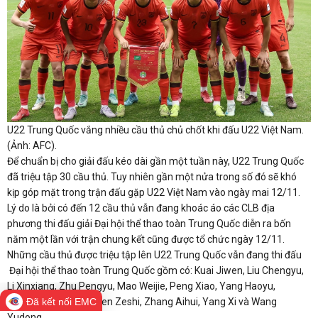
U22 Trung Quốc vắng nhiều cầu thủ chủ chốt khi đấu U22 Việt Nam.
(Ảnh: AFC).
Để chuẩn bị cho giải đấu kéo dài gần một tuần này, U22 Trung Quốc
đã triệu tập 30 cầu thủ. Tuy nhiên gần một nửa trong số đó sẽ khó
kịp góp mặt trong trận đấu gặp U22 Việt Nam vào ngày mai 12/11.
Lý do là bởi có đến 12 cầu thủ vẫn đang khoác áo các CLB địa
phương thi đấu giải Đại hội thể thao toàn Trung Quốc diễn ra bốn
năm một lần với trận chung kết cũng được tổ chức ngày 12/11.
Những cầu thủ được triệu tập lên U22 Trung Quốc vẫn đang thi đấu
Đại hội thể thao toàn Trung Quốc gồm có: Kuai Jiwen, Liu Chengyu,
Li Xinxiang, Zhu Pengyu, Mao Weijie, Peng Xiao, Yang Haoyu,
Đã kết nối EMC
Yimulan Maimaiti, Chen Zeshi, Zhang Aihui, Yang Xi và Wang
Yudong.