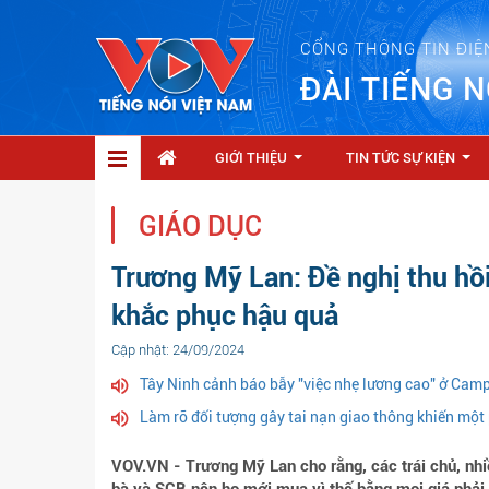
CỔNG THÔNG TIN ĐIỆ
ĐÀI TIẾNG N
GIỚI THIỆU
TIN TỨC SỰ KIỆN
...
...
GIÁO DỤC
Trương Mỹ Lan: Đề nghị thu hồ
khắc phục hậu quả
Cập nhật: 24/09/2024
Tây Ninh cảnh báo bẫy "việc nhẹ lương cao" ở Cam
Làm rõ đối tượng gây tai nạn giao thông khiến một 
VOV.VN - Trương Mỹ Lan cho rằng, các trái chủ, nhiều