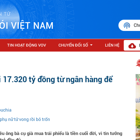
N TỬ
ÓI VIỆT NAM
Ch
TIN HOẠT ĐỘNG VOV
CHUYỂN ĐỔI SỐ
LIÊN HỆ
...
i 17.320 tỷ đồng từ ngân hàng để
puchia
phụ nữ tử vong rồi bỏ trốn
 ông bà cụ già mua trái phiếu là tiền cuối đời, vì tin tưởng