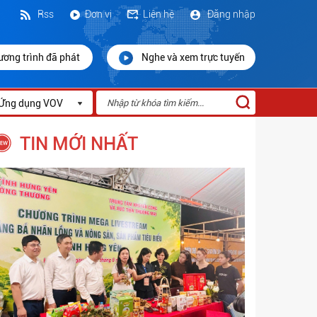
Rss
Đơn vị
Liên hệ
Đăng nhập
ương trình đã phát
Nghe và xem trực tuyến
Ứng dụng VOV
TIN MỚI NHẤT