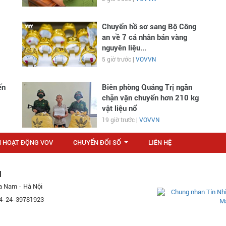
Chuyển hồ sơ sang Bộ Công
an về 7 cá nhân bán vàng
nguyên liệu...
5 giờ trước |
VOVVN
ến
Biên phòng Quảng Trị ngăn
chặn vận chuyển hơn 210 kg
vật liệu nổ
19 giờ trước |
VOVVN
N HOẠT ĐỘNG VOV
CHUYỂN ĐỔI SỐ
LIÊN HỆ
...
M
a Nam - Hà Nội
 84-24-39781923