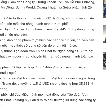
 Tổng Giám đốc Công ty Chứng khoán TVSI và Hồ Bửu Phương,
 An Đông, Sunny World, Quang Thuận và Setra phát hành 25
hà đầu tư thứ cấp), thu về 30.081 tỷ đồng, sử dụng vào nhiều
ẫn đến mất khả năng thanh toán nợ trái phiếu.
Vạn Thịnh Phát và đồng phạm chiếm đoạt 445.748 tỷ đồng thông
ái phiếu như trên.
 chỉ đạo đồng phạm thực hiện các hành vi rút tiền, chuyển tiền
gốc, hợp thức sử dụng số tiền do phạm tội mà có.
g ty thuộc Tập đoàn Vạn Thịnh Phát tại Ngân hàng SCB; trả nợ
Phát vay mượn nhau; chuyển tiền ra nước ngoài thanh toán các
g phạm đã lập các hợp đồng “khống” mua bán cổ phần, vốn
ở nước ngoài.
c ngoài về Việt Nam và chuyển từ Việt Nam ra nước ngoài tổng
). Trong đó, chuyển đi 1,5 tỷ USD (tương đương hơn 35.361 tỷ
đồng).
i phối, chỉ đạo, điều hành mọi hoạt động của Tập đoàn Vạn
nh Phát. Trương Mỹ Lan đưa ra chủ trương sử dụng các công ty
u.