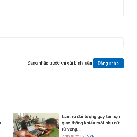
Đăng nhập trước khi gửi bình luận
Đăng nhập
c
Làm rõ đối tượng gây tai nạn
a
giao thông khiến một phụ nữ
tử vong...
2 giờ trước |
VOVVN