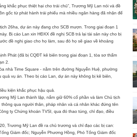
ắng khắc phục thiệt hại cho trái chủ”, Trương Mỹ Lan nói và đề
ồn gốc từ phát hành trái phiếu mà nhiều ngân hàng đã nhận để
n tịch 26ha, dự án này đang cho SCB mượn. Trong giai đoạn 1
y. Bị cáo Lan xin HĐXX đề nghị SCB trả lại tài sản này cho bị
nước đề nghị giao cho họ làm, sau đó họ sẽ giao về khoảng
hịnh Phát (đã bị CQĐT kê biên trong giai đoạn 1, tòa sơ thẩm
ạn 2.
 tòa nhà Time Square - nằm trên đường Nguyễn Huệ, phường
quả vụ án. Theo bị cáo Lan, dự án này không bị kê biên,
điều kiện khắc phục hậu quả.
ương Mỹ Lan thành lập, nắm giữ 60% cổ phần và làm Chủ tịch
thông qua người thân, pháp nhân và cá nhân khác đứng tên
ông ty Chứng khoán TVSI, qua đó thao túng, chỉ đạo, điều
20, Trương Mỹ Lan đề ra chủ trương và chỉ đạo các bị can:
 Tổng Giám đốc; Nguyễn Phương Hồng, Phó Tổng Giám đốc