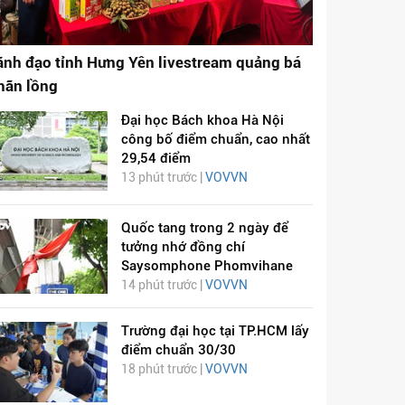
ãnh đạo tỉnh Hưng Yên livestream quảng bá
hãn lồng
Đại học Bách khoa Hà Nội
công bố điểm chuẩn, cao nhất
29,54 điểm
13 phút trước |
VOVVN
Quốc tang trong 2 ngày để
tưởng nhớ đồng chí
Saysomphone Phomvihane
14 phút trước |
VOVVN
Trường đại học tại TP.HCM lấy
điểm chuẩn 30/30
18 phút trước |
VOVVN