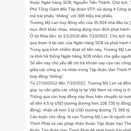
thuộc Ngân hàng SCB; Nguyễn Tiến Thành, Chủ tịch,
Phó Tổng Giám đốc Tập đoàn VTP, sử dụng 4 Công ty
mã trái phiếu “khống” với 308 triệu trái phiếu.
Trương Mỹ Lan huy động vốn của 35.824 nhà đầu tư (n
mục đích khác nhau, không đúng mục đích phát hành d
Ở tội Rửa tiền, từ 1/1/2018 đến 7/10/2022, Chủ tịch 
qua tham ô tài sản của Ngân hàng SCB và phát hành tr
Trong quá trình chiếm đoạt số tiền này, Trương Mỹ Lan
ra khỏi hệ thống Ngân hàng SCB nhằm che giấu nguồn 
Số tiền này chủ yếu để chi trả khoản vay của các côn
giữa các công ty, cá nhân trong Tập đoàn Vạn Thịnh 
hợp đồng “khống”.
Từ 27/10/2012 đến 7/10/2022, Trương Mỹ Lan và đồn
góp; tư vấn giữa các công ty tại Việt Nam và công ty 
Thông qua các hợp đồng này thực hiện chuyển từ nướ
số tiền 4,5 tỷ USD (tương đương hơn 106.730 tỷ đồng
đồng), nhận về hơn 3 tỷ USD (tương đương 71.368 tỷ 
Cáo buộc cho rằng, bị can Trương Mỹ Lan là người ch
Thịnh Phát và các pháp nhân thuộc Tập đoàn Vạn Thị
thuộc Tập đoàn Vạn Thịnh Phát để phát hành trái phiế