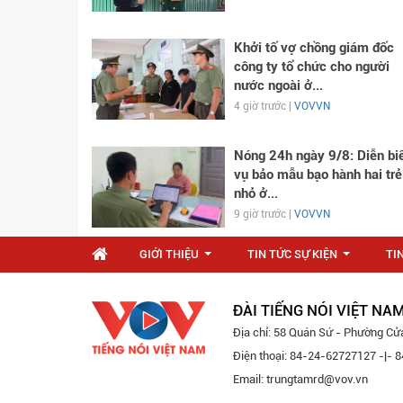
Khởi tố vợ chồng giám đốc
công ty tổ chức cho người
nước ngoài ở...
4 giờ trước |
VOVVN
Nóng 24h ngày 9/8: Diễn bi
vụ bảo mẫu bạo hành hai trẻ
nhỏ ở...
9 giờ trước |
VOVVN
GIỚI THIỆU
TIN TỨC SỰ KIỆN
TI
...
...
ĐÀI TIẾNG NÓI VIỆT NA
Địa chỉ: 58 Quán Sứ - Phường Cử
Điện thoại: 84-24-62727127 -|-
Email: trungtamrd@vov.vn