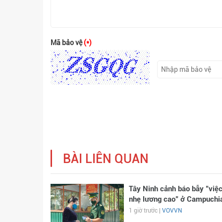
Mã bảo vệ
(*)
BÀI LIÊN QUAN
Tây Ninh cảnh báo bẫy "việ
nhẹ lương cao" ở Campuchi
1 giờ trước |
VOVVN