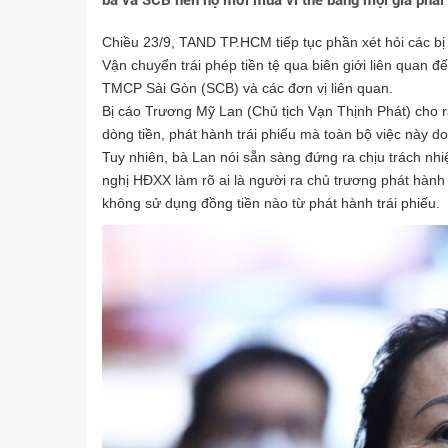
bà và SCB nên họ mới mua vì thế bằng mọi giá phải 
Chiều 23/9, TAND TP.HCM tiếp tục phần xét hỏi các bị
Vận chuyển trái phép tiền tệ qua biên giới liên quan
TMCP Sài Gòn (SCB) và các đơn vị liên quan.
Bị cáo Trương Mỹ Lan (Chủ tịch Vạn Thịnh Phát) cho r
dòng tiền, phát hành trái phiếu mà toàn bộ việc này 
Tuy nhiên, bà Lan nói sẵn sàng đứng ra chịu trách n
nghị HĐXX làm rõ ai là người ra chủ trương phát hành
không sử dụng đồng tiền nào từ phát hành trái phiếu.