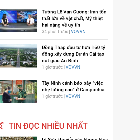
Tướng Lê Văn Cương: Iran tổn
thất lớn về vật chất, Mỹ thiệt
hại nặng về uy tín
34 phút trước |
VOVVN
Đồng Tháp đầu tư hơn 160 tỷ
đồng xây dựng Dự án Cải tạo
nút giao An Bình
1 giờ trước |
VOVVN
Tây Ninh cảnh báo bẫy "việc
nhẹ lương cao" ở Campuchia
1 giờ trước |
VOVVN
TIN ĐỌC NHIỀU NHẤT
Lý Sơn khuyến cáo không khai