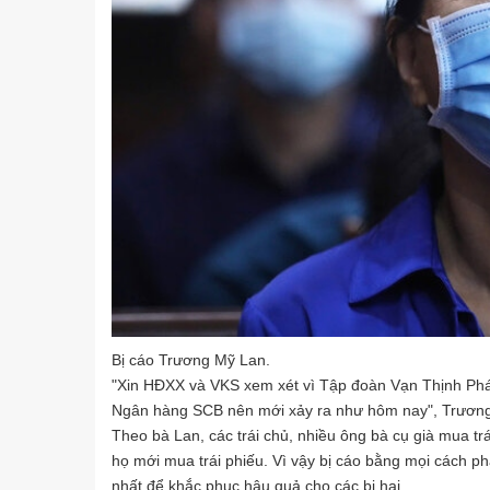
Bị cáo Trương Mỹ Lan.
"Xin HĐXX và VKS xem xét vì Tập đoàn Vạn Thịnh Phát
Ngân hàng SCB nên mới xảy ra như hôm nay", Trương 
Theo bà Lan, các trái chủ, nhiều ông bà cụ già mua trái
họ mới mua trái phiếu. Vì vậy bị cáo bằng mọi cách phả
nhất để khắc phục hậu quả cho các bị hại.