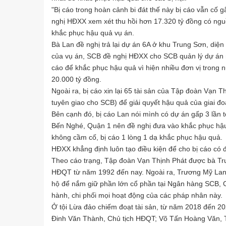
"Bị cáo trong hoàn cảnh bi đát thế này bị cáo vẫn cố g
nghị HĐXX xem xét thu hồi hơn 17.320 tỷ đồng có ngu
khắc phục hậu quả vụ án.
Bà Lan đề nghị trả lại dự án 6A ở khu Trung Sơn, diệ
của vụ án, SCB đề nghị HĐXX cho SCB quản lý dự án nà
cáo để khắc phục hậu quả vì hiện nhiều đơn vị trong 
20.000 tỷ đồng.
Ngoài ra, bị cáo xin lại 65 tài sản của Tập đoàn Vạn T
tuyên giao cho SCB) để giải quyết hậu quả của giai đo
Bên cạnh đó, bị cáo Lan nói mình có dự án gấp 3 lần
Bến Nghé, Quận 1 nên đề nghị đưa vào khắc phục hậu 
không cầm cố, bị cáo 1 lòng 1 dạ khắc phục hậu quả.
HĐXX khẳng định luôn tạo điều kiện để cho bị cáo có 
Theo cáo trạng, Tập đoàn Vạn Thịnh Phát được bà Tr
HĐQT từ năm 1992 đến nay. Ngoài ra, Trương Mỹ Lan 
hộ để nắm giữ phần lớn cổ phần tại Ngân hàng SCB, C
hành, chi phối mọi hoạt động của các pháp nhân này.
Ở tội Lừa đảo chiếm đoạt tài sản, từ năm 2018 đến 20
Đinh Văn Thành, Chủ tịch HĐQT; Võ Tấn Hoàng Văn,