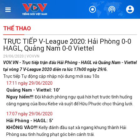
THỂ THAO
TRỰC TIẾP V-League 2020: Hải Phòng 0-0
HAGL, Quảng Nam 0-0 Viettel
29/06/2020 | VOVVN
VOV.VN - Trực tiếp trận đấu Hải Phòng - HAGL và Quảng Nam - Viettel
tại vòng 7 V-League 2020 diễn ra lúc 17h00 ngày 29/6.
Trực tiếp
Tự động cập nhập nội dung mới sau 10s
17:11 ngày 29/06/2020
Quảng Nam - Viettel: 10'
Nguy hiểm!!!
Đội khách phòng ngự quá hời hợt trước tình huống
căng ngang của Ibou Kebe và suýt để Hữu Phước chọc thủng lưới.
17:07 ngày 29/06/2020
Hải Phòng - HAGL: 5'
KHÔNG VÀO!!!
Kelly đánh đầu sạt xà ngang khung thành Hải
Phòng sau tình huống phạt góc bên cánh trái.