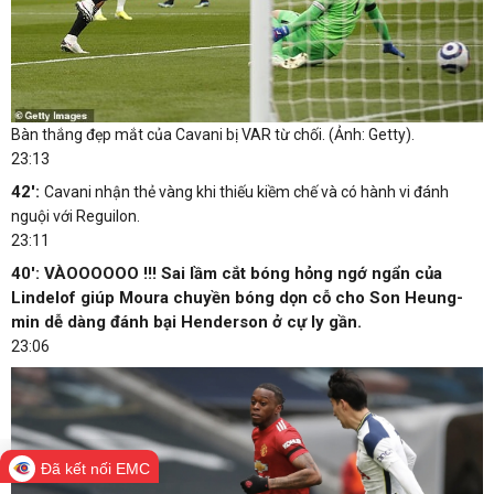
Bàn thắng đẹp mắt của Cavani bị VAR từ chối. (Ảnh: Getty).
23:13
42':
Cavani nhận thẻ vàng khi thiếu kiềm chế và có hành vi đánh
nguội với Reguilon.
23:11
40': VÀOOOOOO !!! Sai lầm cắt bóng hỏng ngớ ngẩn của
Lindelof giúp Moura chuyền bóng dọn cỗ cho Son Heung-
min dễ dàng đánh bại Henderson ở cự ly gần.
23:06
Đã kết nối EMC