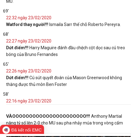
MU.
69'
22:32 ngày 23/02/2020
Watford thay người!!!
Ismaila Sarr thế chỗ Roberto Pereyra.
68'
22:27 ngày 23/02/2020
Dứt điểm!!!
Harry Maguire đánh đầu chệch cột dọc sau cú treo
bóng của Bruno Fernandes
65'
22:26 ngày 23/02/2020
Dứt điểm!!!
Cú sút quyết đoán của Mason Greenwood không
thăng được thủ môn Ben Foster
58'
22:16 ngày 23/02/2020
VÀOOOOOOOOOOOOOOOOOOOOOO!!!
Anthony Martial
nâng tỷ số lên 2-0 cho MU sau pha nhảy múa trong vòng cấm
Watford.
Đã kết nối EMC