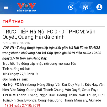
THỂ THAO
TRỰC TIẾP Hà Nội FC 0 - 0 TPHCM: Văn
Quyết, Quang Hải đá chính
27/10/2019 | VOVVN
VOV.VN - Tường thuật trực tiếp trận đấu giữa Hà Nội FC và TPHCM
trong khuôn khổ vòng bán kết Cúp Quốc gia 2019 diễn ra lúc 19h00
ngày 27/10 trên sân Hàng Đẫy.
Trực tiếp
Tự động cập nhập nội dung mới sau 10s
Tình huống nổi bật
18:33 ngày 27/10/2019
Đội hình ra sân:
Hà Nội FC:
Minh Long, Hùng Dũng, Văn Đại, Duy Mạnh, Đức Huy, Văn
Kiên, Văn Dũng, Quang Hải, Thành Chung, Văn Quyết, Omar Faye
TPHCM:
Thanh Thắng, Ngọc Đức, Hoàng Thịnh, Văn Thuận, Hữu
Tuấn, Phi Sơn, Ewonde, Công Hiển, Công Thành, Mansary, Akinade
18:34 ngày 27/10/2019