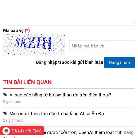
Mã bảo vệ
(*)
Đăng nhập trước khi gửi bình luận
Đăng nhập
TIN BÀI LIÊN QUAN
Vì sao các hãng từ bỏ pin tháo rời trên điện thoại?
9 giờ trước
Microsoft tăng tốc đầu tư hạ tầng AI tại Ấn Độ
23 giờ trước
Đã kết nối EMC
ChatGPT miễn phí được “cởi trói”, OpenAI thêm loạt tính năng