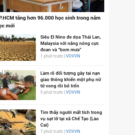
P.HCM tăng hơn 96.000 học sinh trong năm
ọc mới
Siêu El Nino đe dọa Thái Lan,
Malaysia với nắng nóng cực
đoan và “bom mưa”
1 phút trước |
VOVVN
Làm rõ đối tượng gây tai nạn
giao thông khiến một phụ nữ
tử vong rồi bỏ trốn
5 phút trước |
VOVVN
Tìm thấy người mất tích trong
vụ sạt lở tại xã Chế Tạo (Lào
Cai)
7 phút trước |
VOVVN