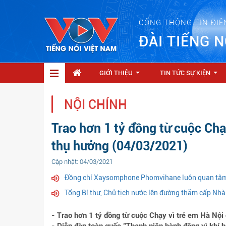
CỔNG THÔNG TIN ĐIỆ
ĐÀI TIẾNG N
GIỚI THIỆU
TIN TỨC SỰ KIỆN
...
...
NỘI CHÍNH
Trao hơn 1 tỷ đồng từ cuộc Chạ
thụ hưởng (04/03/2021)
Cập nhật: 04/03/2021
Đồng chí Xaysomphone Phomvihane luôn quan tâm 
Tổng Bí thư, Chủ tịch nước lên đường thăm cấp Nh
- Trao hơn 1 tỷ đồng từ cuộc Chạy vì trẻ em Hà Nội