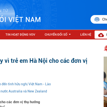
N TỬ
ÓI VIỆT NAM
Ch
TIN HOẠT ĐỘNG VOV
CHUYỂN ĐỔI SỐ
LIÊN HỆ
...
y vì trẻ em Hà Nội cho các đơn vị
đến tình hữu nghị Việt Nam - Lào
à nước Australia và New Zealand
 cho các đơn vị thụ hưởng