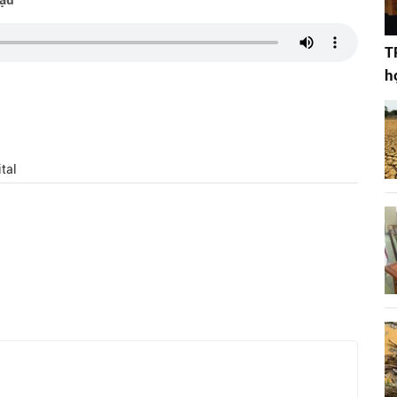
hậu"
T
h
tal