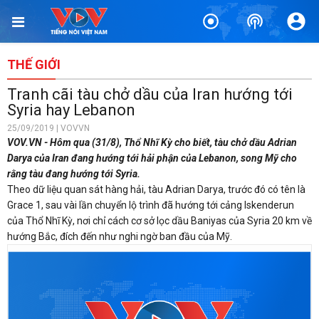
THẾ GIỚI
Tranh cãi tàu chở dầu của Iran hướng tới
Syria hay Lebanon
25/09/2019 | VOVVN
VOV.VN - Hôm qua (31/8), Thổ Nhĩ Kỳ cho biết, tàu chở dầu Adrian
Darya của Iran đang hướng tới hải phận của Lebanon, song Mỹ cho
rằng tàu đang hướng tới Syria.
Theo dữ liệu quan sát hàng hải, tàu Adrian Darya, trước đó có tên là
Grace 1, sau vài lần chuyển lộ trình đã hướng tới cảng Iskenderun
của Thổ Nhĩ Kỳ, nơi chỉ cách cơ sở lọc dầu Baniyas của Syria 20 km về
hướng Bắc, đích đến như nghi ngờ ban đầu của Mỹ.