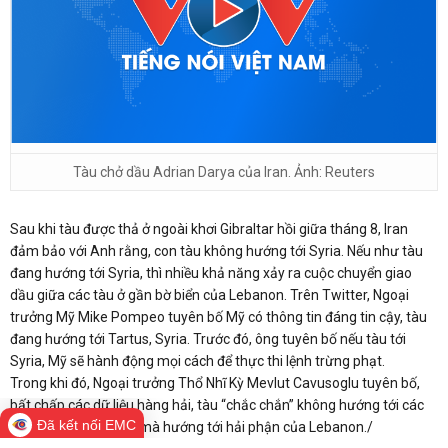
Tàu chở dầu Adrian Darya của Iran. Ảnh: Reuters
Sau khi tàu được thả ở ngoài khơi Gibraltar hồi giữa tháng 8, Iran
đảm bảo với Anh rằng, con tàu không hướng tới Syria. Nếu như tàu
đang hướng tới Syria, thì nhiều khả năng xảy ra cuộc chuyển giao
dầu giữa các tàu ở gần bờ biển của Lebanon. Trên Twitter, Ngoại
trưởng Mỹ Mike Pompeo tuyên bố Mỹ có thông tin đáng tin cậy, tàu
đang hướng tới Tartus, Syria. Trước đó, ông tuyên bố nếu tàu tới
Syria, Mỹ sẽ hành động mọi cách để thực thi lệnh trừng phạt.
Trong khi đó, Ngoại trưởng Thổ Nhĩ Kỳ Mevlut Cavusoglu tuyên bố,
bất chấp các dữ liệu hàng hải, tàu “chắc chắn” không hướng tới các
Đã kết nối EMC
cảng của Thổ Nhĩ Kỳ mà hướng tới hải phận của Lebanon./