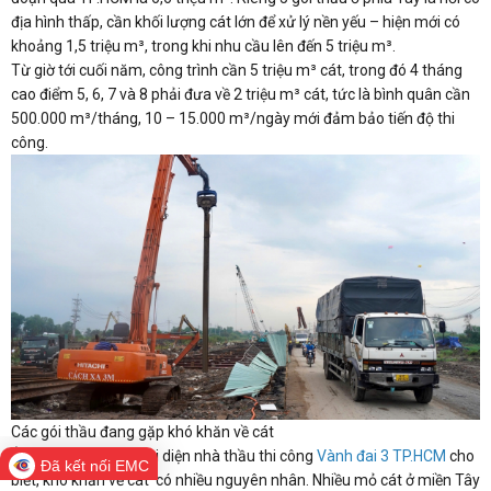
địa hình thấp, cần khối lượng cát lớn để xử lý nền yếu – hiện mới có
khoảng 1,5 triệu m³, trong khi nhu cầu lên đến 5 triệu m³.
Từ giờ tới cuối năm, công trình cần 5 triệu m³ cát, trong đó 4 tháng
cao điểm 5, 6, 7 và 8 phải đưa về 2 triệu m³ cát, tức là bình quân cần
500.000 m³/tháng, 10 – 15.000 m³/ngày mới đảm bảo tiến độ thi
công.
Các gói thầu đang gặp khó khăn về cát
Ông Ngô Văn Sơn, đại diện nhà thầu thi công
Vành đai 3 TP.HCM
cho
Đã kết nối EMC
biết, khó khăn về cát có nhiều nguyên nhân. Nhiều mỏ cát ở miền Tây