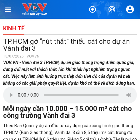
KINH TẾ
TP.HCM gỡ “nút thắt” thiếu cát cho dự án
Vành đai 3
18/07/2025 | VOVVN
VOV.VN - Vành đai 3 TP.HCM, dự án giao thông trọng điểm quốc gia,
đang đối mặt với thách thức lớn khi thiếu hụt nghiêm trọng nguồn
cát. Việc này làm ảnh hưởng trực tiếp đến tiến độ của dự án và nếu
không có các giải pháp quyết liệt, dự án khó có thể về đích đúng hạn.
Mỗi ngày cần 10.000 – 15.000 m³ cát cho
công trường Vành đai 3
Theo Ban Quản lý dự án đầu tư xây dựng các công trình giao thông
TP.HCM (Ban Giao thông), Vành đai 3 cần 8,5 triệu m³ cát, trong đó
đoạn qua TP.HCM là 6,6 triệu m³. Riêng 5 gói thầu ở phía Tây là nơi có