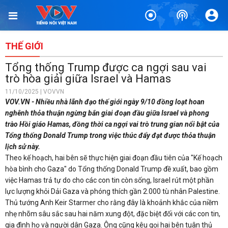
THẾ GIỚI
Tổng thống Trump được ca ngợi sau vai
trò hòa giải giữa Israel và Hamas
11/10/2025 | VOVVN
VOV.VN - Nhiều nhà lãnh đạo thế giới ngày 9/10 đồng loạt hoan
nghênh thỏa thuận ngừng bắn giai đoạn đầu giữa Israel và phong
trào Hồi giáo Hamas, đồng thời ca ngợi vai trò trung gian nổi bật của
Tổng thống Donald Trump trong việc thúc đẩy đạt được thỏa thuận
lịch sử này.
Theo kế hoạch, hai bên sẽ thực hiện giai đoạn đầu tiên của "Kế hoạch
hòa bình cho Gaza" do Tổng thống Donald Trump đề xuất, bao gồm
việc Hamas trả tự do cho các con tin còn sống, Israel rút một phần
lực lượng khỏi Dải Gaza và phóng thích gần 2.000 tù nhân Palestine.
Thủ tướng Anh Keir Starmer cho rằng đây là khoảnh khắc của niềm
nhẹ nhõm sâu sắc sau hai năm xung đột, đặc biệt đối với các con tin,
gia đình họ và người dân Gaza. Ông cũng kêu gọi hai bên tuân thủ