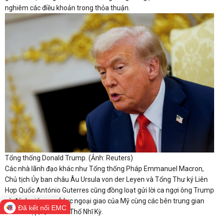
nghiêm các điều khoản trong thỏa thuận.
Tổng thống Donald Trump. (Ảnh: Reuters)
Các nhà lãnh đạo khác như Tổng thống Pháp Emmanuel Macron,
Chủ tịch Ủy ban châu Âu Ursula von der Leyen và Tổng Thư ký Liên
Hợp Quốc António Guterres cũng đồng loạt gửi lời ca ngợi ông Trump
và đánh giá cao nỗ lực ngoại giao của Mỹ cùng các bên trung gian
Đã kết nối EMC
như Ai Cập, Qatar và Thổ Nhĩ Kỳ.