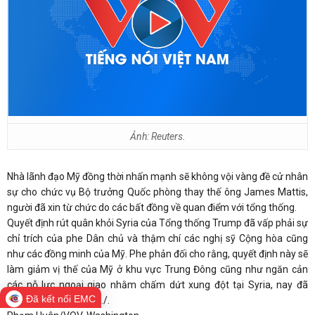
Ảnh: Reuters.
Nhà lãnh đạo Mỹ đồng thời nhấn mạnh sẽ không vội vàng đề cử nhân
sự cho chức vụ Bộ trưởng Quốc phòng thay thế ông James Mattis,
người đã xin từ chức do các bất đồng về quan điểm với tổng thống.
Quyết định rút quân khỏi Syria của Tổng thống Trump đã vấp phải sự
chỉ trích của phe Dân chủ và thậm chí các nghị sỹ Cộng hòa cũng
như các đồng minh của Mỹ. Phe phản đối cho rằng, quyết định này sẽ
làm giảm vị thế của Mỹ ở khu vực Trung Đông cũng như ngăn cản
các nỗ lực ngoại giao nhằm chấm dứt xung đột tại Syria, nay đã
Đã kết nối EMC
bước sang năm thứ 8./.