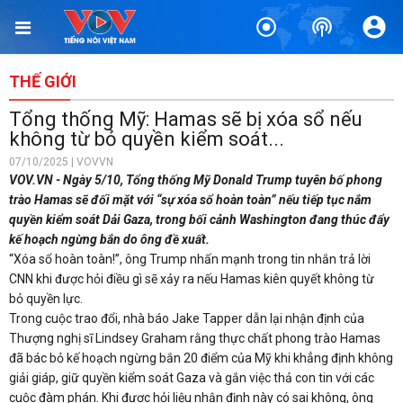
THẾ GIỚI
Tổng thống Mỹ: Hamas sẽ bị xóa sổ nếu
không từ bỏ quyền kiểm soát...
07/10/2025 | VOVVN
VOV.VN - Ngày 5/10, Tổng thống Mỹ Donald Trump tuyên bố phong
trào Hamas sẽ đối mặt với “sự xóa sổ hoàn toàn” nếu tiếp tục nắm
quyền kiểm soát Dải Gaza, trong bối cảnh Washington đang thúc đẩy
kế hoạch ngừng bắn do ông đề xuất.
“Xóa sổ hoàn toàn!”, ông Trump nhấn mạnh trong tin nhắn trả lời
CNN khi được hỏi điều gì sẽ xảy ra nếu Hamas kiên quyết không từ
bỏ quyền lực.
Trong cuộc trao đổi, nhà báo Jake Tapper dẫn lại nhận định của
Thượng nghị sĩ Lindsey Graham rằng thực chất phong trào Hamas
đã bác bỏ kế hoạch ngừng bắn 20 điểm của Mỹ khi khẳng định không
giải giáp, giữ quyền kiểm soát Gaza và gắn việc thả con tin với các
cuộc đàm phán. Khi được hỏi liệu nhận định này có sai không, ông