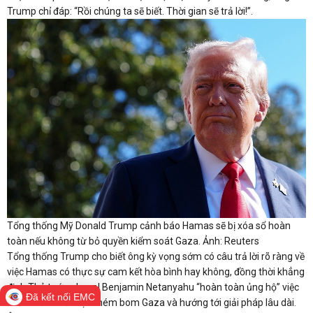
Trump chỉ đáp: “Rồi chúng ta sẽ biết. Thời gian sẽ trả lời!”.
Tổng thống Mỹ Donald Trump cảnh báo Hamas sẽ bị xóa sổ hoàn
toàn nếu không từ bỏ quyền kiểm soát Gaza. Ảnh: Reuters
Tổng thống Trump cho biết ông kỳ vọng sớm có câu trả lời rõ ràng về
việc Hamas có thực sự cam kết hòa bình hay không, đồng thời khẳng
định Thủ tướng Israel Benjamin Netanyahu “hoàn toàn ủng hộ” việc
Đã kết nối EMC
chấm dứt chiến dịch ném bom Gaza và hướng tới giải pháp lâu dài.