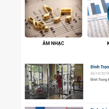
T NAM
ÂM NHẠC
Đình Trọ
06/10/2019
Đình Trọng 