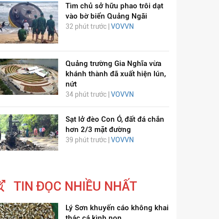
Tìm chủ sở hữu phao trôi dạt
vào bờ biển Quảng Ngãi
32 phút trước |
VOVVN
Quảng trường Gia Nghĩa vừa
khánh thành đã xuất hiện lún,
nứt
ỊCH VIÊM PHỔI COVID-
HÁT LÊN VIỆT NAM
34 phút trước |
VOVVN
19
Sạt lở đèo Con Ó, đất đá chắn
hơn 2/3 mặt đường
39 phút trước |
VOVVN
TIN ĐỌC NHIỀU NHẤT
Lý Sơn khuyến cáo không khai
thác cá kình non