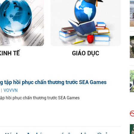
KINH TẾ
GIÁO DỤC
D
ng tập hồi phục chấn thương trước SEA Games
 |
VOVVN
tập hồi phục chấn thương trước SEA Games