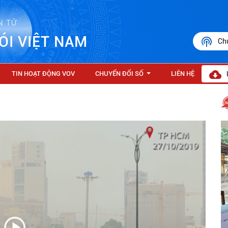
N TỬ
ÓI VIỆT NAM
Ch
TIN HOẠT ĐỘNG VOV
CHUYỂN ĐỔI SỐ
LIÊN HỆ
...