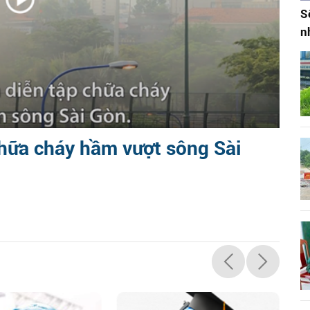
S
n
chữa cháy hầm vượt sông Sài