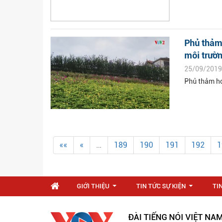
Phủ thảm
môi trườn
25/09/2019
Phủ thảm ho
««
«
…
189
190
191
192
1
GIỚI THIỆU
TIN TỨC SỰ KIỆN
TI
...
...
ĐÀI TIẾNG NÓI VIỆT NA