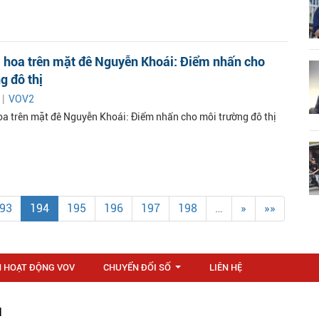
 hoa trên mặt đê Nguyễn Khoái: Điểm nhấn cho
g đô thị
 |
VOV2
a trên mặt đê Nguyễn Khoái: Điểm nhấn cho môi trường đô thị
93
194
195
196
197
198
…
»
»»
N HOẠT ĐỘNG VOV
CHUYỂN ĐỔI SỐ
LIÊN HỆ
...
M