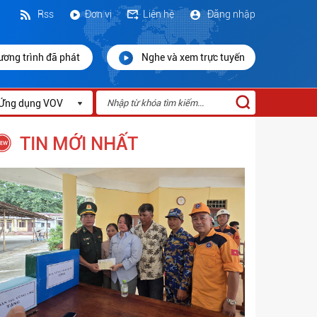
Rss
Đơn vị
Liên hệ
Đăng nhập
ương trình đã phát
Nghe và xem trực tuyến
Ứng dụng VOV
TIN MỚI NHẤT