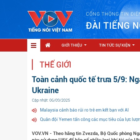
CỔNG THÔNG TIN ĐIỆ
ĐÀI TIẾNG N
GIỚI THIỆU
TIN TỨC SỰ KIỆN
...
...
THẾ GIỚI
Toàn cảnh quốc tế trưa 5/9: Ng
Ukraine
Cập nhật: 06/09/2025
Malaysia cảnh báo rủi ro trẻ em kết bạn với AI
Quân đội Yemen tấn công các mục tiêu của lực lượ
VOV.VN - Theo hãng tin Zvezda, Bộ Quốc phòng Nga 