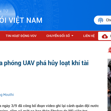
N TỬ
ÓI VIỆT NAM
Ch
TIN HOẠT ĐỘNG VOV
CHUYỂN ĐỔI SỐ
LIÊN HỆ
...
a phóng UAV phá hủy loạt khí tài
ng Houthi
ngày 3/9 đã công bố đoạn video ghi lại cảnh quân đội nước