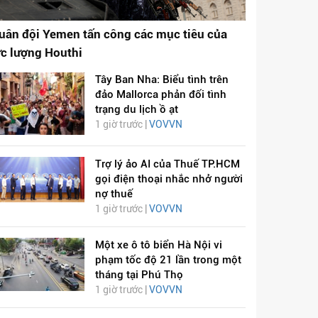
uân đội Yemen tấn công các mục tiêu của
ực lượng Houthi
Tây Ban Nha: Biểu tình trên
đảo Mallorca phản đối tình
trạng du lịch ồ ạt
1 giờ trước |
VOVVN
Trợ lý ảo AI của Thuế TP.HCM
gọi điện thoại nhắc nhở người
nợ thuế
1 giờ trước |
VOVVN
Một xe ô tô biển Hà Nội vi
phạm tốc độ 21 lần trong một
tháng tại Phú Thọ
1 giờ trước |
VOVVN