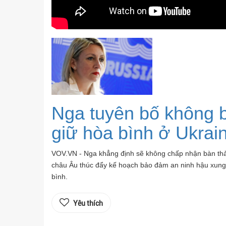
Nga tuyên bố không b
giữ hòa bình ở Ukrai
VOV.VN - Nga khẳng định sẽ không chấp nhận bàn thảo v
châu Âu thúc đẩy kế hoạch bảo đảm an ninh hậu xung 
bình.
Yêu thích