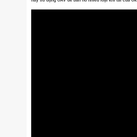
này sử dụng UAV để bắn nổ nhiều loại khí tài của Uk