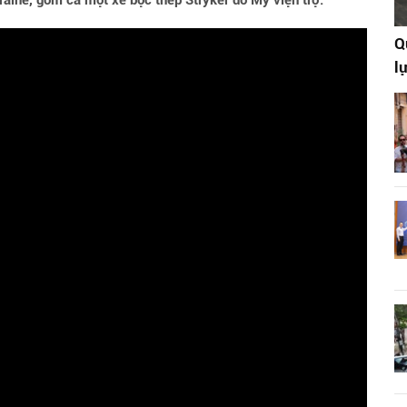
raine, gồm cả một xe bọc thép Stryker do Mỹ viện trợ.
Q
l