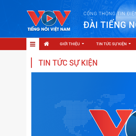
CỔNG THÔNG TIN ĐIỆ
ĐÀI TIẾNG N
GIỚI THIỆU
TIN TỨC SỰ KIỆN
...
...
TIN TỨC SỰ KIỆN