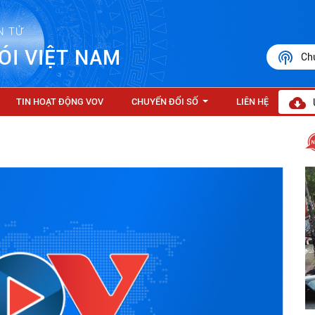
N TỬ
ÓI VIỆT NAM
Ch
TIN HOẠT ĐỘNG VOV
CHUYỂN ĐỔI SỐ
LIÊN HỆ
...