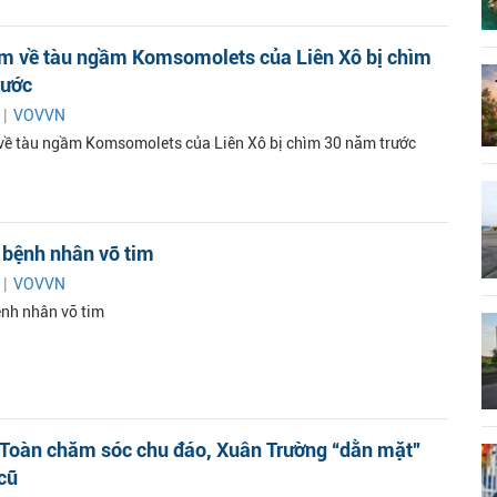
ếm về tàu ngầm Komsomolets của Liên Xô bị chìm
rước
 |
VOVVN
về tàu ngầm Komsomolets của Liên Xô bị chìm 30 năm trước
 bệnh nhân vỡ tim
 |
VOVVN
nh nhân vỡ tim
 Toàn chăm sóc chu đáo, Xuân Trường “dằn mặt”
cũ