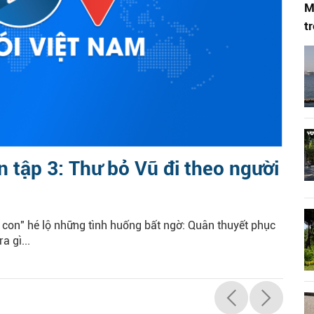
M
t
n tập 3: Thư bỏ Vũ đi theo người
 con" hé lộ những tình huống bất ngờ: Quân thuyết phục
a gì...