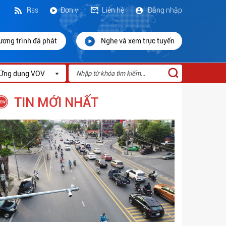
Rss
Đơn vị
Liên hệ
Đăng nhập
ương trình đã phát
Nghe và xem trực tuyến
Ứng dụng VOV
TIN MỚI NHẤT