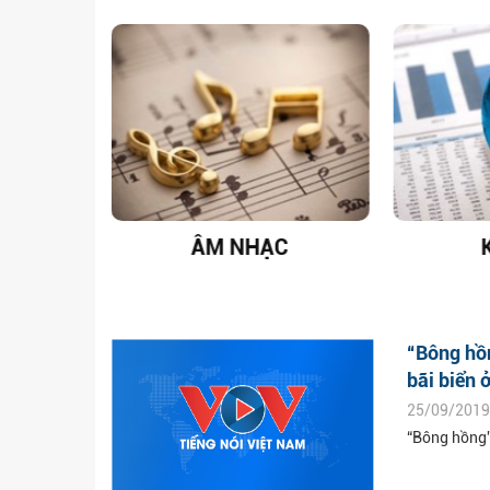
 NAM
ÂM NHẠC
K
“Bông hồ
bãi biển ở
25/09/2019
“Bông hồng”