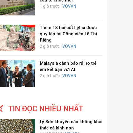
cấu tổ chức mới
1 giờ trước |
VOVVN
Thêm 18 hài cốt liệt sĩ được
quy tập tại Công viên Lê Thị
Riêng
2 giờ trước |
VOVVN
Malaysia cảnh báo rủi ro trẻ
CH VIÊM PHỔI COVID-
HÁT LÊN VIỆT NAM
em kết bạn với AI
19
2 giờ trước |
VOVVN
TIN ĐỌC NHIỀU NHẤT
Lý Sơn khuyến cáo không khai
thác cá kình non