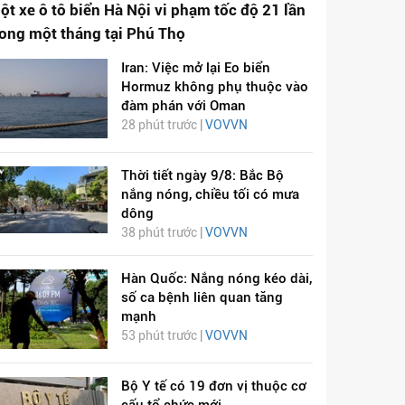
ột xe ô tô biển Hà Nội vi phạm tốc độ 21 lần
rong một tháng tại Phú Thọ
Iran: Việc mở lại Eo biển
Hormuz không phụ thuộc vào
đàm phán với Oman
28 phút trước |
VOVVN
Thời tiết ngày 9/8: Bắc Bộ
nắng nóng, chiều tối có mưa
dông
38 phút trước |
VOVVN
Hàn Quốc: Nắng nóng kéo dài,
số ca bệnh liên quan tăng
mạnh
53 phút trước |
VOVVN
Bộ Y tế có 19 đơn vị thuộc cơ