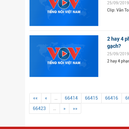
25/09/2019
Clip: Văn T
2 hay 4 p
gạch?
25/09/2019
2 hay 4 phạ
««
«
…
66414
66415
66416
6
66423
…
»
»»