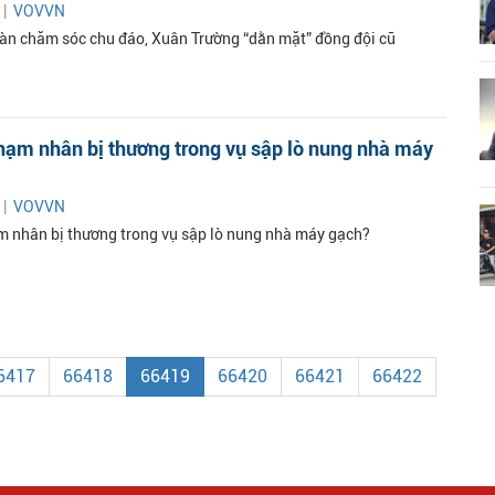
 |
VOVVN
oàn chăm sóc chu đáo, Xuân Trường “dằn mặt” đồng đội cũ
hạm nhân bị thương trong vụ sập lò nung nhà máy
 |
VOVVN
m nhân bị thương trong vụ sập lò nung nhà máy gạch?
6417
66418
66419
66420
66421
66422