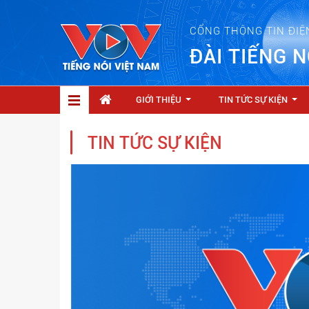
CỔNG THÔNG TIN ĐIỆ
ĐÀI TIẾNG N
GIỚI THIỆU
TIN TỨC SỰ KIỆN
...
...
TIN TỨC SỰ KIỆN