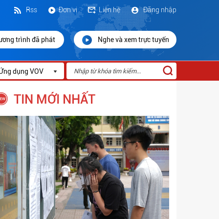
Rss
Đơn vị
Liên hệ
Đăng nhập
ương trình đã phát
Nghe và xem trực tuyến
Ứng dụng VOV
TIN MỚI NHẤT