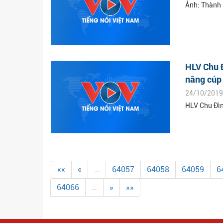
Ảnh: Thành 
HLV Chu Đ
nâng cúp
24/10/2019
HLV Chu Đìn
««
«
…
64057
64058
64059
6
64066
…
»
»»