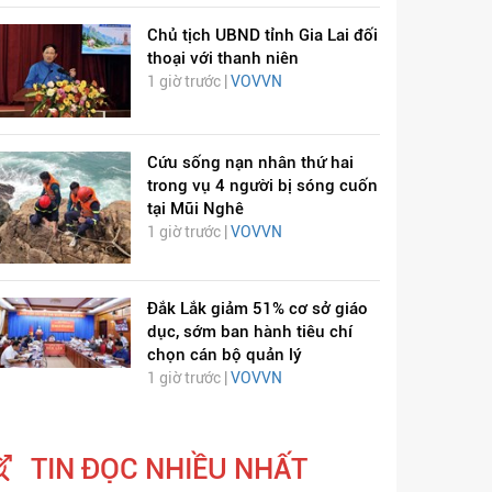
Chủ tịch UBND tỉnh Gia Lai đối
thoại với thanh niên
1 giờ trước |
VOVVN
Cứu sống nạn nhân thứ hai
trong vụ 4 người bị sóng cuốn
tại Mũi Nghê
1 giờ trước |
VOVVN
ỊCH VIÊM PHỔI COVID-
HÁT LÊN VIỆT NAM
19
Đắk Lắk giảm 51% cơ sở giáo
dục, sớm ban hành tiêu chí
chọn cán bộ quản lý
1 giờ trước |
VOVVN
TIN ĐỌC NHIỀU NHẤT