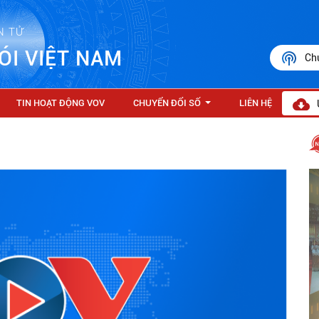
N TỬ
ÓI VIỆT NAM
Ch
TIN HOẠT ĐỘNG VOV
CHUYỂN ĐỔI SỐ
LIÊN HỆ
...