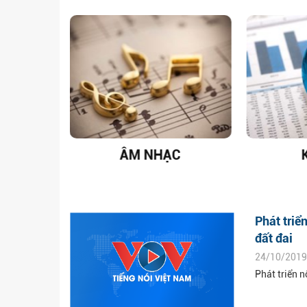
T NAM
ÂM NHẠC
Phát triể
đất đai
24/10/2019
Phát triển 