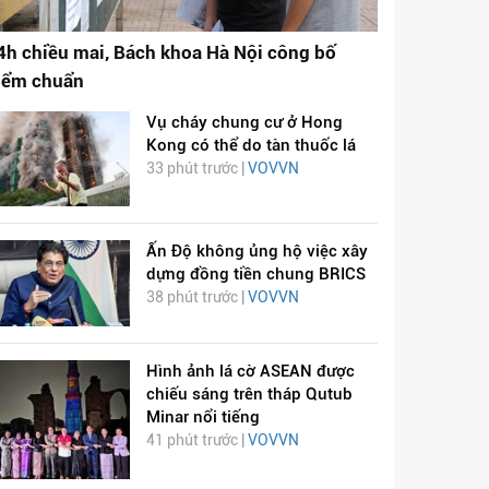
4h chiều mai, Bách khoa Hà Nội công bố
iểm chuẩn
Vụ cháy chung cư ở Hong
Kong có thể do tàn thuốc lá
33 phút trước |
VOVVN
Ấn Độ không ủng hộ việc xây
dựng đồng tiền chung BRICS
38 phút trước |
VOVVN
Hình ảnh lá cờ ASEAN được
chiếu sáng trên tháp Qutub
Minar nổi tiếng
41 phút trước |
VOVVN