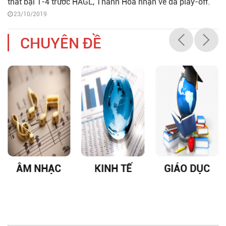
thất bại 1-4 trước HAGL, Thanh Hóa nhận vé đá play-off.
23/10/2019
CHUYÊN ĐỀ
ÂM NHẠC
KINH TẾ
GIÁO DỤC