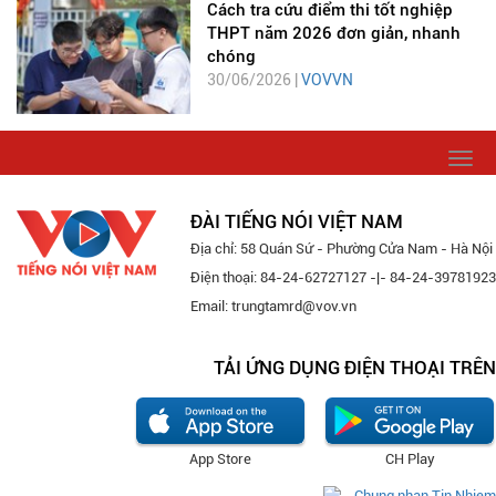
Cách tra cứu điểm thi tốt nghiệp
THPT năm 2026 đơn giản, nhanh
chóng
30/06/2026 |
VOVVN
Togg
navi
ĐÀI TIẾNG NÓI VIỆT NAM
Địa chỉ: 58 Quán Sứ - Phường Cửa Nam - Hà Nội
Điện thoại: 84-24-62727127 -|- 84-24-39781923
Email: trungtamrd@vov.vn
TẢI ỨNG DỤNG ĐIỆN THOẠI TRÊN
App Store
CH Play