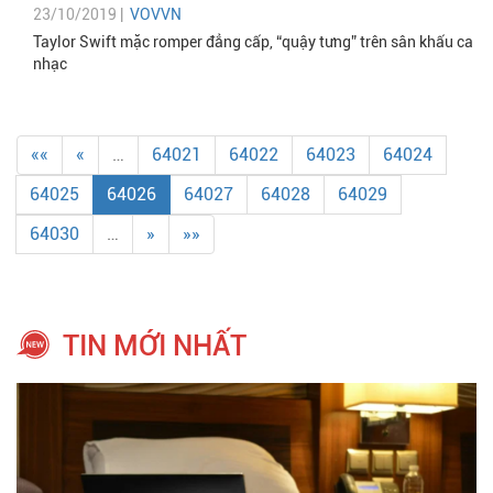
23/10/2019 |
VOVVN
Taylor Swift mặc romper đẳng cấp, “quậy tưng” trên sân khấu ca
nhạc
««
«
…
64021
64022
64023
64024
64025
64026
64027
64028
64029
64030
…
»
»»
TIN MỚI NHẤT