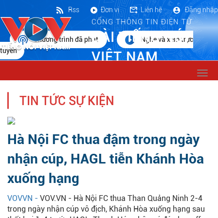
Rss
Đơn vị
Liên hệ
Đăng nhập
CỔNG THÔNG TIN ĐIỆN TỬ
ĐÀI TIẾNG NÓI
Chương trình đã phát
Nghe và xem trực
tuyến
VIỆT NAM
Togg
navi
TIN TỨC SỰ KIỆN
Hà Nội FC thua đậm trong ngày
nhận cúp, HAGL tiễn Khánh Hòa
xuống hạng
VOVVN -
VOV.VN - Hà Nội FC thua Than Quảng Ninh 2-4
trong ngày nhận cúp vô địch, Khánh Hòa xuống hạng sau